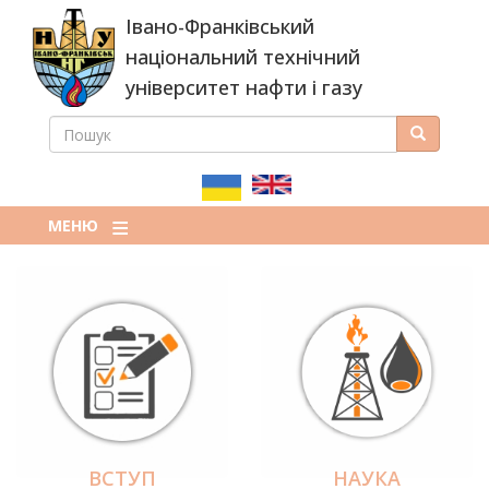
Перейти
Івано-Франківський
до
основного
національний технічний
вмісту
університет нафти і газу
ПОШУК
Пошук
ПОШУКОВА
ФОРМА
МЕНЮ
ВСТУП
НАУКА