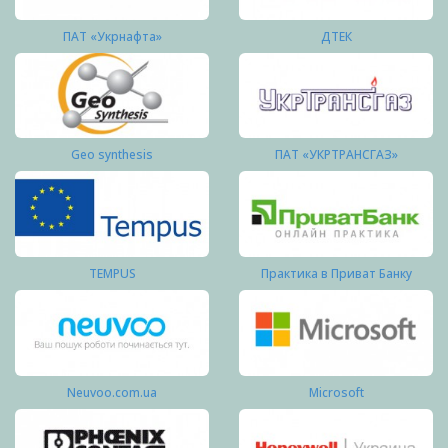
ПАТ «Укрнафта»
ДТЕК
Geo synthesis
ПАТ «УКРТРАНСГАЗ»
TEMPUS
Практика в Приват Банку
Neuvoo.com.ua
Microsoft