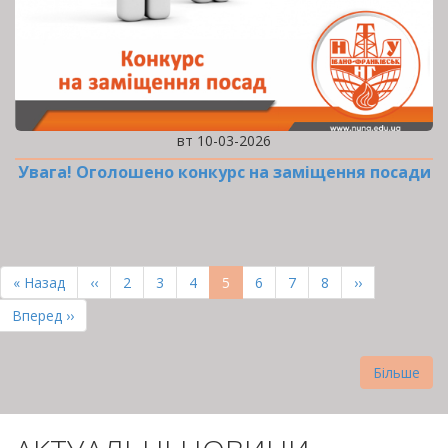
вт 10-03-2026
Увага! Оголошено конкурс на заміщення посади
РОЗБИВКА
НА
Перша
« Назад
Попередня
‹‹
Page
2
Page
3
Page
4
Поточна
5
Page
6
Page
7
Page
8
Наступна
››
СТОРІНКИ
сторінка
сторінка
сторінка
сторінка
Остання
Вперед ››
сторінка
Більше