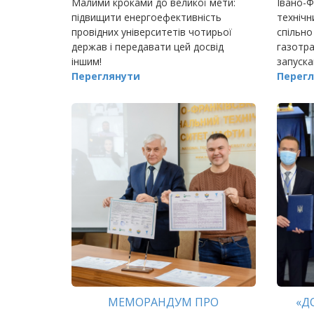
Малими кроками до великої мети:
Івано-Ф
підвищити енергоефективність
технічн
провідних університетів чотирьої
спільно
держав і передавати цей досвід
газотра
іншим!
запуска
Переглянути
для сту
Перегл
МЕМОРАНДУМ ПРО
«Д