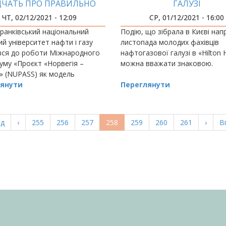
ДЧАТЬ ПРО ПРАВИЛЬНО
ГАЛУЗІ
ОБРАНИЙ ШЛЯХ!»
ЧТ, 02/12/2021 - 12:09
СР, 01/12/2021 - 16:00
ранківський національний
Подію, що зібрала в Києві напр
ий університет нафти і газу
листопада молодих фахівців
вся до роботи Міжнародного
нафтогазової галузі в «Hilton H
уму «Проєкт «Норвегія –
можна вважати знаковою.
» (NUPASS) як модель
ної та професійної адаптації
янути
Переглянути
ів.
а
ад
Попередня
‹
Page
255
Page
256
Page
257
Поточна
258
Page
259
Page
260
Page
261
Насту
›
О
В
ка
сторінка
сторінка
сторі
с