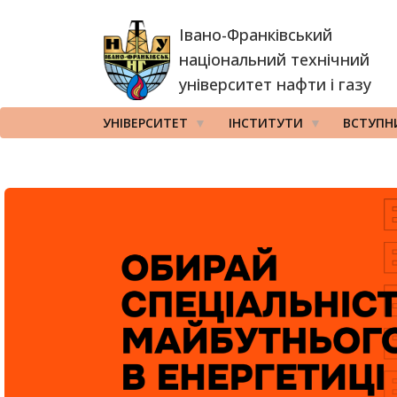
Перейти
Івано-Франківський
до
основного
національний технічний
вмісту
університет нафти і газу
УНІВЕРСИТЕТ
ІНСТИТУТИ
ВСТУПН