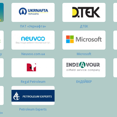
ПАТ «Укрнафта»
ДТЕК
ку
Neuvoo.com.ua
Microsoft
Regal Petroleum
ЕНДЕЙВЕР
Petroleum Experts
о»