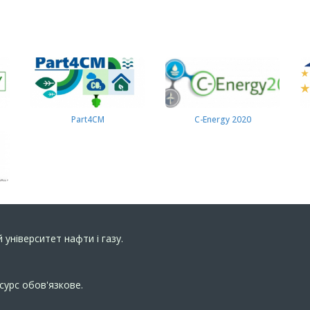
Part4СМ
C-Energy 2020
 університет нафти і газу.
сурс обов'язкове.