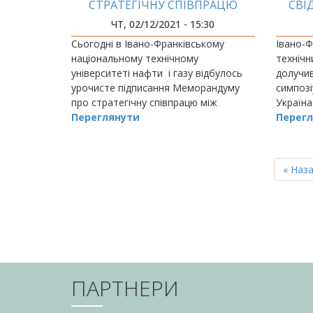
СТРАТЕГІЧНУ СПІВПРАЦЮ
СВІ
ЗАДЛЯ ЧИСТОГО ПОВІТРЯ І
ЧТ, 02/12/2021 - 15:30
ДОВКІЛЛЯ
Сьогодні в Івано-Франківському
Івано-Ф
національному технічному
технічн
університеті нафти і газу відбулось
долучи
урочисте підписання Меморандуму
симпозі
про стратегічну співпрацю між
Україна
ІФНТУНГ, чеською неурядовою
Переглянути
соціаль
Перегл
громадською організацією «Арніка»,
ветеран
РОЗБИВКА
НА
Перш
« Наз
СТОРІНКИ
сторін
ПАРТНЕРИ