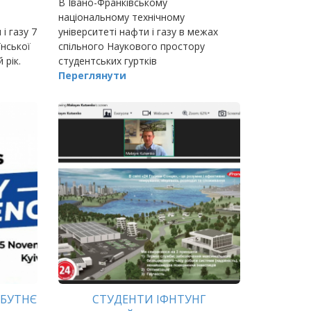
В Івано-Франківському
національному технічному
і газу 7
університеті нафти і газу в межах
їнської
спільного Наукового простору
 рік.
студентських гуртків
Переглянути
ЙБУТНЄ
СТУДЕНТИ ІФНТУНГ