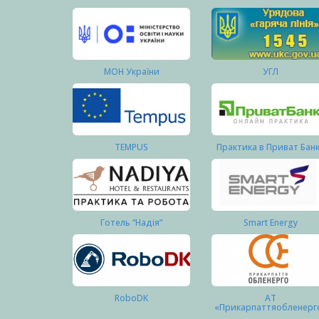
МОН України
УГЛ
TEMPUS
Практика в Приват Бан
Готель “Надія”
Smart Energy
RoboDK
АТ
«Прикарпаттяобленерг