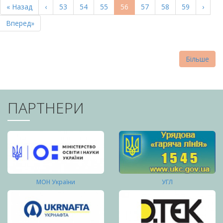
Перша
« Назад
Попередня
‹
Page
53
Page
54
Page
55
Поточна
56
Page
57
Page
58
Page
59
Насту
›
СТОРІНКИ
сторінка
сторінка
сторінка
сторі
Остання
Вперед»
сторінка
Більше
ПАРТНЕРИ
МОН України
УГЛ