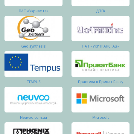
ПАТ «Укрнафта»
ДТЕК
Geo synthesis
ПАТ «УКРТРАНСГАЗ»
TEMPUS
Практика в Приват Банку
Neuvoo.com.ua
Microsoft