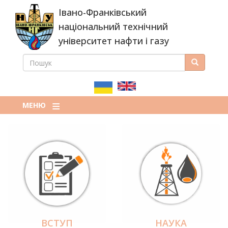
Перейти
Івано-Франківський
до
основного
національний технічний
вмісту
університет нафти і газу
ПОШУК
Пошук
ПОШУКОВА
ФОРМА
МЕНЮ
ВСТУП
НАУКА