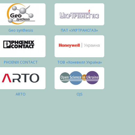
Geo synthesis
ПАТ «УКРТРАНСГАЗ»
PHOENIX CONTACT
ТОВ «Хоневелл Україна»
ARTO
OJS