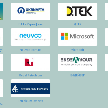
ПАТ «Укрнафта»
ДТЕК
ку
Neuvoo.com.ua
Microsoft
Regal Petroleum
ЕНДЕЙВЕР
Petroleum Experts
о»