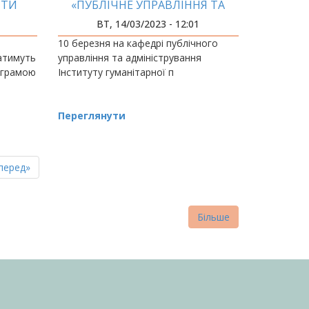
НТИ
«ПУБЛІЧНЕ УПРАВЛІННЯ ТА
АДМІНІСТРУВАННЯ»
ВТ, 14/03/2023 - 12:01
10 березня на кафедрі публічного
ватимуть
управління та адміністрування
ограмою
Інституту гуманітарної п
Переглянути
пна
стання
перед»
нка
торінка
Більше