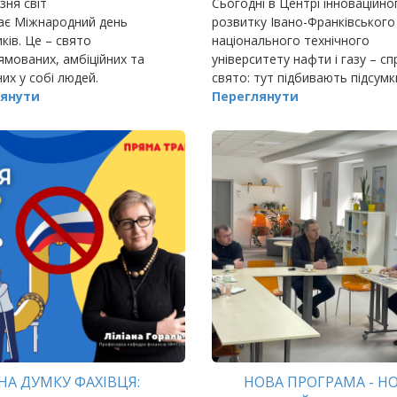
зня світ
Сьогодні в Центрі інноваційно
ає Міжнародний день
розвитку Івано-Франківського
иків. Це – свято
національного технічного
ямованих, амбіційних та
університету нафти і газу – с
их у собі людей.
свято: тут підбивають підсумк
янути
кількарічної напруженої робо
Переглянути
реаліз
НА ДУМКУ ФАХІВЦЯ:
НОВА ПРОГРАМА - НО