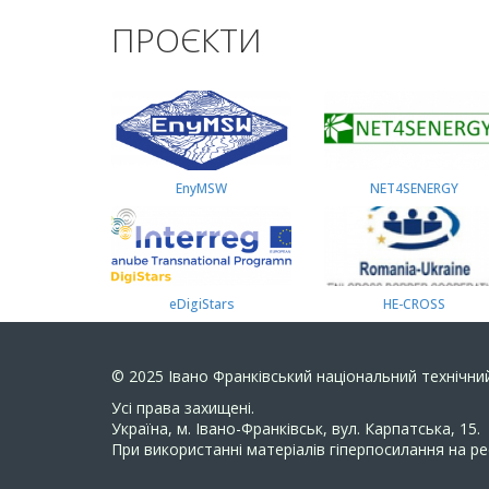
ПРОЄКТИ
EnyMSW
NET4SENERGY
eDigiStars
HE-CROSS
© 2025
Івано Франківський національний технічний
Усi права захищенi.
Україна, м. Івано-Франківськ, вул. Карпатська, 15.
При використанні матеріалів гіперпосилання на ре