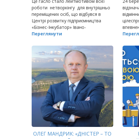
Це гасло стало лейтмотивом всієї
24 бере
роботи нетворкінгу для внутрішньо
відзнач
переміщених осіб, що відбувся в
відмінн
Центрі розвитку підприємництва
цілеспр
«Бізнес-Інкубатор» Івано-
впевнен
Франківського національного
Переглянути
Перегл
університету нафти і газу під егідою
Фонду імені…
ОЛЕГ МАНДРИК: «ДНІСТЕР – ТО