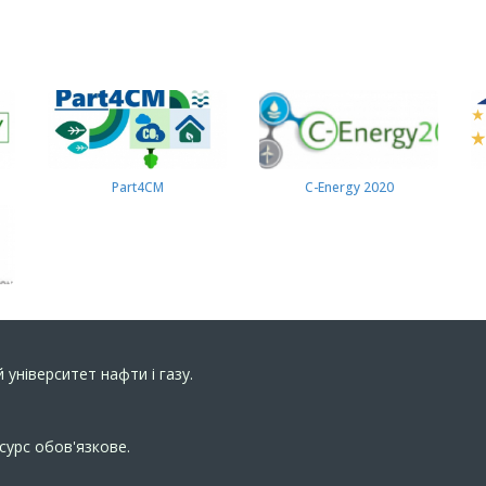
Part4СМ
C-Energy 2020
 університет нафти і газу.
сурс обов'язкове.