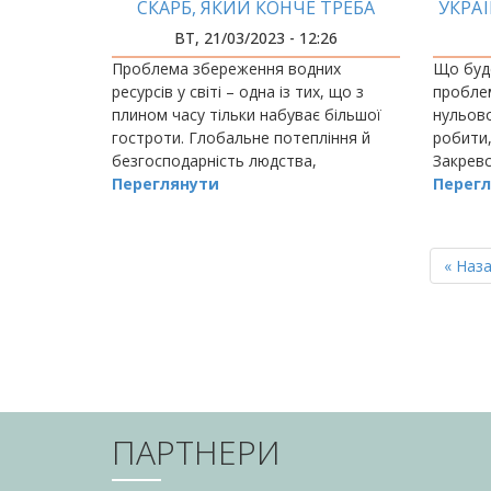
СКАРБ, ЯКИЙ КОНЧЕ ТРЕБА
УКРА
ЗБЕРЕГТИ»
ВТ, 21/03/2023 - 12:26
Проблема збереження водних
Що буде
ресурсів у світі – одна із тих, що з
проблем
плином часу тільки набуває більшої
нульово
гостроти. Глобальне потепління й
робити,
безгосподарність людства,
Закрев
орієнтованого на споживання, а не
Переглянути
директ
Перегл
на відновлення, призводять до дедалі
гірших екологічних…
РОЗБИВКА
НА
Перш
« Наз
СТОРІНКИ
сторін
ПАРТНЕРИ