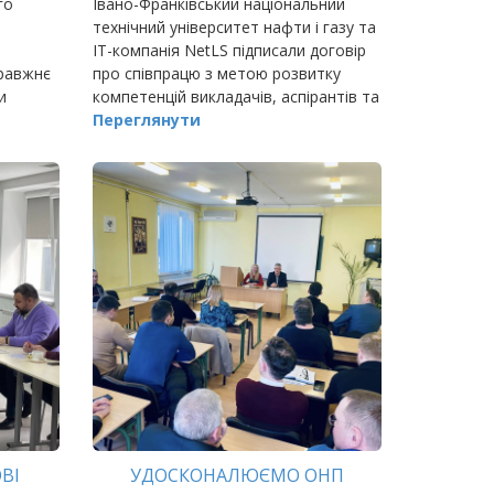
го
Івано-Франківський національний
технічний університет нафти і газу та
ІТ-компанія NetLS підписали договір
правжнє
про співпрацю з метою розвитку
и
компетенцій викладачів, аспірантів та
ти над
студентів щодо викладання сучасних
Переглянути
технологій в ІТ галузі,
ВІ
УДОСКОНАЛЮЄМО ОНП