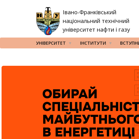
Перейти
Івано-Франківський
до
основного
національний технічний
вмісту
університет нафти і газу
УНІВЕРСИТЕТ
ІНСТИТУТИ
ВСТУПН