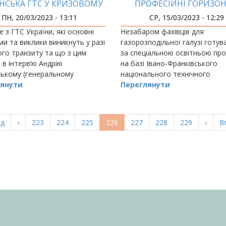
ЇНСЬКА ГТС У КРИЗОВОМУ
ПРОФЕСІЙНІ ГОРИЗО
СТАНІ
ПН, 20/03/2023 - 13:11
СР, 15/03/2023 - 12:29
 з ГТС України, які основні
Незабаром фахівців для
и та виклики виникнуть у разі
газорозподільної галузі готу
го транзиту та що з цим
за спеціальною освітньою пр
 в інтерв’ю Андрію
на базі Івано-Франківського
ському (генеральному
національного технічного
ор
янути
університету нафти і газу.
Переглянути
а
ад
Попередня
‹
Page
223
Page
224
Page
225
Поточна
226
Page
227
Page
228
Page
229
Насту
›
О
В
ка
сторінка
сторінка
сторі
с