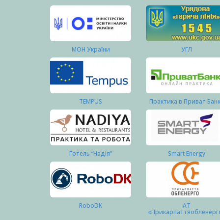
МОН України
УГЛ
TEMPUS
Практика в Приват Бан
Готель “Надія”
Smart Energy
RoboDK
АТ
«Прикарпаттяобленерг