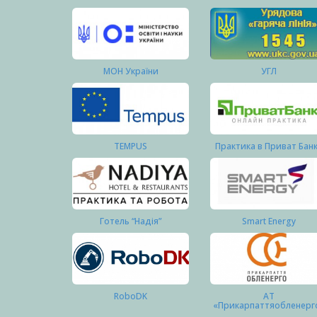
МОН України
УГЛ
TEMPUS
Практика в Приват Бан
Готель “Надія”
Smart Energy
RoboDK
АТ
«Прикарпаттяобленерг