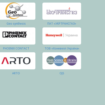
Geo synthesis
ПАТ «УКРТРАНСГАЗ»
PHOENIX CONTACT
ТОВ «Хоневелл Україна»
ARTO
OJS