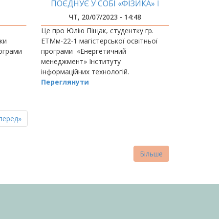
ПОЄДНУЄ У СОБІ «ФІЗИКА» І
«ЛІРИКА»
ЧТ, 20/07/2023 - 14:48
Це про Юлію Піщак, студентку гр.
ки
ЕТМм-22-1 магістерської освітньої
рограми
програми «Енергетичний
менеджмент» Інституту
інформаційних технологій.
ування
Переглянути
пна
стання
перед»
нка
торінка
Більше