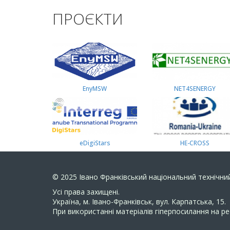
ПРОЄКТИ
EnyMSW
NET4SENERGY
eDigiStars
HE-CROSS
© 2025
Івано Франківський національний технічний
Усi права захищенi.
Україна, м. Івано-Франківськ, вул. Карпатська, 15.
При використанні матеріалів гіперпосилання на ре