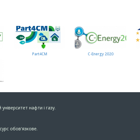
Part4СМ
C-Energy 2020
 університет нафти і газу.
сурс обов'язкове.