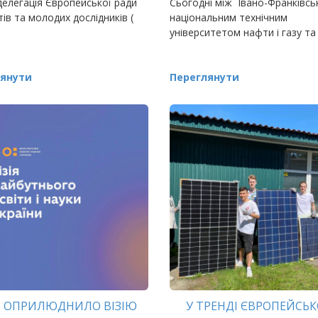
елегація Європейської ради
Сьогодні між Івано-Франківсь
тів та молодих дослідників (
національним технічним
університетом нафти і газу та
янути
Переглянути
 ОПРИЛЮДНИЛО ВІЗІЮ
У ТРЕНДІ ЄВРОПЕЙСЬ