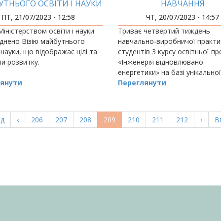
ТНЬОГО ОСВІТИ І НАУКИ
НАВЧАННЯ
ПТ, 21/07/2023 - 12:58
ЧТ, 20/07/2023 - 14:57
іністерством освіти і науки
Триває четвертий тиждень
днено Візію майбутнього
навчально-виробничої практи
і науки, що відображає цілі та
студентів 3 курсу освітньої п
и розвитку.
«Інженерія відновлюваної
енергетики» на базі унікальної
янути
лабораторії монтажу, налашт
Переглянути
та експлуатац
а
ад
Попередня
‹
Page
206
Page
207
Page
208
Поточна
209
Page
210
Page
211
Page
212
Насту
›
О
В
ка
сторінка
сторінка
сторі
с