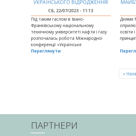
УКРАЇНСЬКОГО ВІДРОДЖЕННЯ!
МАЙБУ
СБ, 22/07/2023 - 11:13
Під таким гаслом в Івано-
Днями М
Франківському національному
оприлю
технічному університеті нафти і газу
освіти 
розпочалась робота Міжнародної
принцип
конференції «Українське
відродження».
Переглянути
Перегл
РОЗБИВКА
НА
Перш
« Наз
СТОРІНКИ
сторін
ПАРТНЕРИ