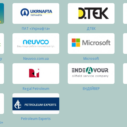
ПАТ «Укрнафта»
ДТЕК
ку
Neuvoo.com.ua
Microsoft
Regal Petroleum
ЕНДЕЙВЕР
Petroleum Experts
о»