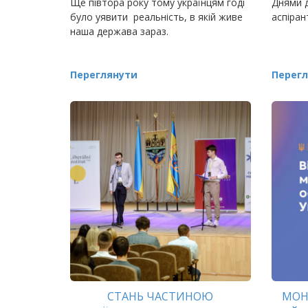
Ще півтора року тому українцям годі
Днями д
було уявити реальність, в якій живе
аспіран
наша держава зараз.
Переглянути
Перегл
СТАНЬ ЧАСТИНОЮ
МОН