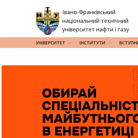
Перейти
Івано-Франківський
до
основного
національний технічний
вмісту
університет нафти і газу
УНІВЕРСИТЕТ
ІНСТИТУТИ
ВСТУПН