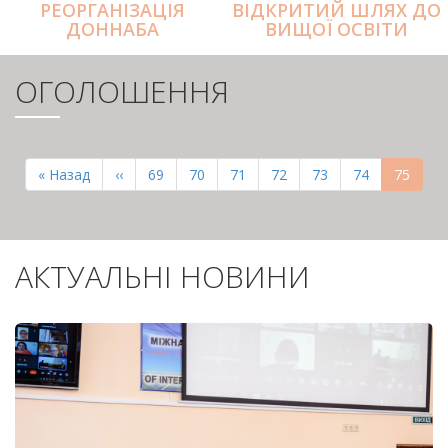
РЕОРГАНІЗАЦІЯ
ВІДКРИТИЙ ШЛЯХ ДО
ДОННАБА
ВИЩОЇ ОСВІТИ
ОГОЛОШЕННЯ
РОЗБИВКА
НА
Перша
« Назад
Попередня
‹‹
Page
69
Page
70
Page
71
Page
72
Page
73
Page
74
Поточн
75
СТОРІНКИ
сторінка
сторінка
сторінк
АКТУАЛЬНІ НОВИНИ