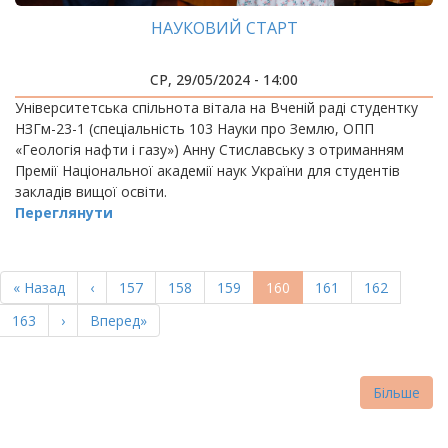
НАУКОВИЙ СТАРТ
СР, 29/05/2024 - 14:00
Університетська спільнота вітала на Вченій раді студентку
НЗГм-23-1 (спеціальність 103 Науки про Землю, ОПП
«Геологія нафти і газу») Анну Стиславську з отриманням
Премії Національної академії наук України для студентів
закладів вищої освіти.
Переглянути
РОЗБИВКА
НА
Перша
« Назад
Попередня
‹
Page
157
Page
158
Page
159
Поточна
160
Page
161
Page
162
СТОРІНКИ
сторінка
сторінка
сторінка
Page
163
Наступна
›
Остання
Вперед»
сторінка
сторінка
Більше