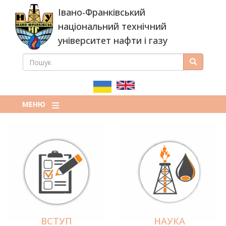
Перейти
Івано-Франківський
до
основного
національний технічний
вмісту
університет нафти і газу
ПОШУК
Пошук
ПОШУКОВА
ФОРМА
МЕНЮ
ВСТУП
НАУКА