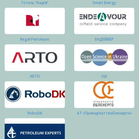
Готель “Надія”
Smart Energy
Regal Petroleum
ЕНДЕЙВЕР
ARTO
OJS
RoboDK
АТ «Прикарпаттяобленерго»