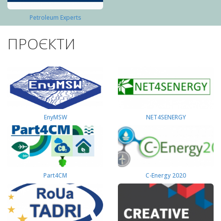
Petroleum Experts
ПРОЄКТИ
EnyMSW
NET4SENERGY
Part4СМ
C-Energy 2020