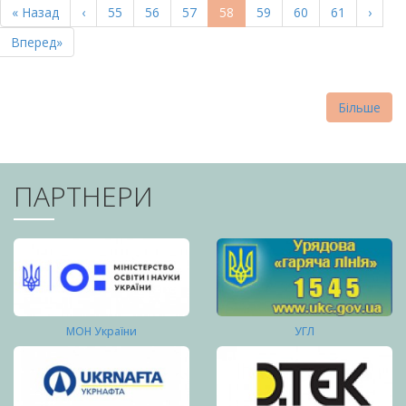
Перша
« Назад
Попередня
‹
Page
55
Page
56
Page
57
Поточна
58
Page
59
Page
60
Page
61
Насту
›
СТОРІНКИ
сторінка
сторінка
сторінка
сторі
Остання
Вперед»
сторінка
Більше
ПАРТНЕРИ
МОН України
УГЛ