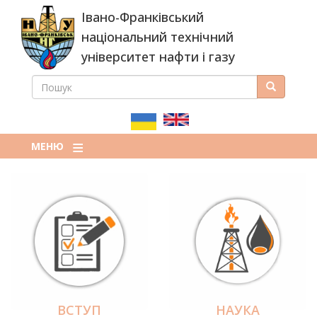
Перейти
Івано-Франківський
до
основного
національний технічний
вмісту
університет нафти і газу
ПОШУК
Пошук
ПОШУКОВА
ФОРМА
МЕНЮ
ВСТУП
НАУКА