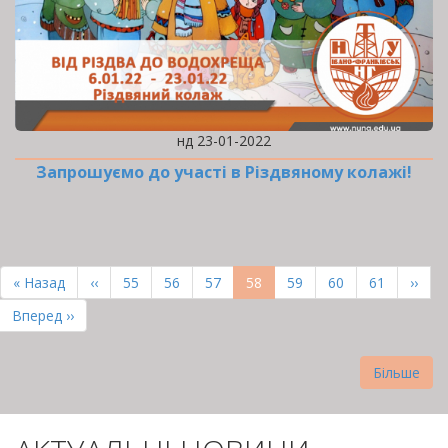
нд 23-01-2022
Запрошуємо до участі в Різдвяному колажі!
РОЗБИВКА
НА
Перша
« Назад
Попередня
‹‹
Page
55
Page
56
Page
57
Поточна
58
Page
59
Page
60
Page
61
Наст
››
СТОРІНКИ
сторінка
сторінка
сторінка
сторі
Остання
Вперед ››
сторінка
Більше