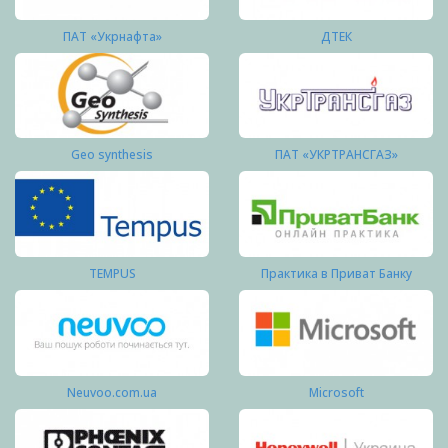
ПАТ «Укрнафта»
ДТЕК
Geo synthesis
ПАТ «УКРТРАНСГАЗ»
TEMPUS
Практика в Приват Банку
Neuvoo.com.ua
Microsoft