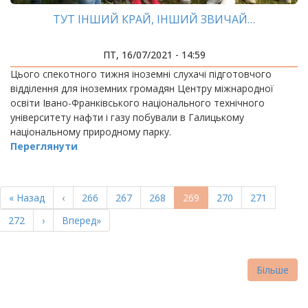
ТУТ ІНШИЙ КРАЙ, ІНШИЙ ЗВИЧАЙ…
ПТ, 16/07/2021 - 14:59
Цього спекотного тижня іноземні слухачі підготовчого
відділення для іноземних громадян Центру міжнародної
освіти Івано-Франківського національного технічного
університету нафти і газу побували в Галицькому
національному природному парку.
Переглянути
РОЗБИВКА
НА
Перша
« Назад
Попередня
‹
Page
266
Page
267
Page
268
Поточна
269
Page
270
Page
271
СТОРІНКИ
сторінка
сторінка
сторінка
Page
272
Наступна
›
Остання
Вперед»
сторінка
сторінка
Більше