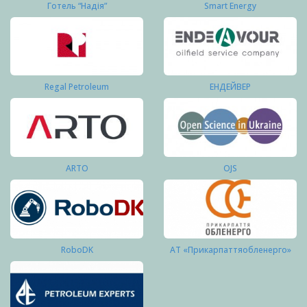
Готель “Надія”
Smart Energy
Regal Petroleum
ЕНДЕЙВЕР
ARTO
OJS
RoboDK
АТ «Прикарпаттяобленерго»