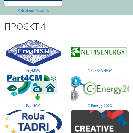
Petroleum Experts
ПРОЄКТИ
EnyMSW
NET4SENERGY
Part4СМ
C-Energy 2020