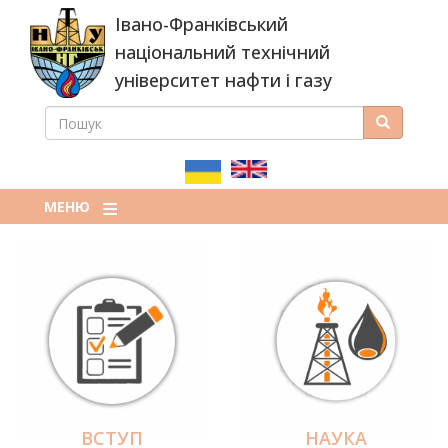
Перейти
Івано-Франківський
до
основного
національний технічний
вмісту
університет нафти і газу
ПОШУК
Пошук
ПОШУКОВА
ФОРМА
МЕНЮ
ВСТУП
НАУКА