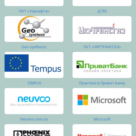
ПАТ «Укрнафта»
ДТЕК
Geo synthesis
ПАТ «УКРТРАНСГАЗ»
TEMPUS
Практика в Приват Банку
Neuvoo.com.ua
Microsoft