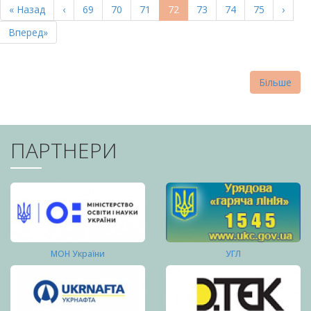
Перша
« Назад
Попередня
‹
Page
69
Page
70
Page
71
Поточна
72
Page
73
Page
74
Page
75
Насту
›
СТОРІНКИ
сторінка
сторінка
сторінка
сторі
Остання
Вперед»
сторінка
Більше
ПАРТНЕРИ
МОН України
УГЛ