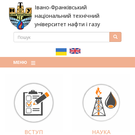
Перейти
Івано-Франківський
до
основного
національний технічний
вмісту
університет нафти і газу
ПОШУК
Пошук
ПОШУКОВА
ФОРМА
МЕНЮ
ВСТУП
НАУКА