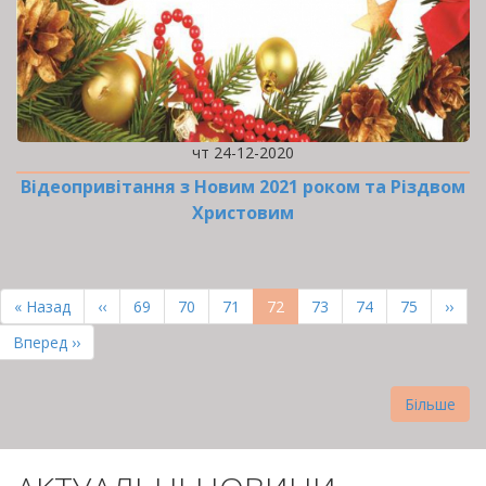
чт 24-12-2020
Відеопривітання з Новим 2021 роком та Різдвом
Христовим
РОЗБИВКА
НА
Перша
« Назад
Попередня
‹‹
Page
69
Page
70
Page
71
Поточна
72
Page
73
Page
74
Page
75
Наст
››
СТОРІНКИ
сторінка
сторінка
сторінка
сторі
Остання
Вперед ››
сторінка
Більше