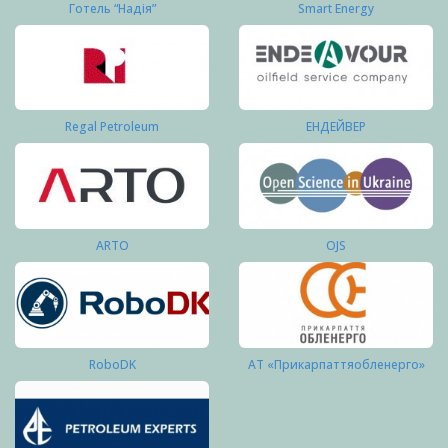
Готель “Надія”
Smart Energy
Regal Petroleum
ЕНДЕЙВЕР
ARTO
OJS
RoboDK
АТ «Прикарпаттяобленерго»