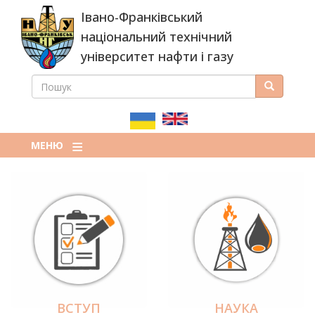
Перейти
Івано-Франківський
до
основного
національний технічний
вмісту
університет нафти і газу
ПОШУК
Пошук
ПОШУКОВА
ФОРМА
МЕНЮ
ВСТУП
НАУКА