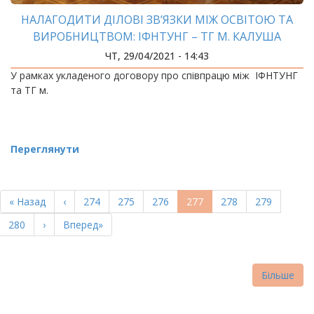
НАЛАГОДИТИ ДІЛОВІ ЗВ’ЯЗКИ МІЖ ОСВІТОЮ ТА
ВИРОБНИЦТВОМ: ІФНТУНГ – ТГ М. КАЛУША
ЧТ, 29/04/2021 - 14:43
У рамках укладеного договору про співпрацю між ІФНТУНГ
та ТГ м.
Переглянути
РОЗБИВКА
НА
Перша
« Назад
Попередня
‹
Page
274
Page
275
Page
276
Поточна
277
Page
278
Page
279
СТОРІНКИ
сторінка
сторінка
сторінка
Page
280
Наступна
›
Остання
Вперед»
сторінка
сторінка
Більше