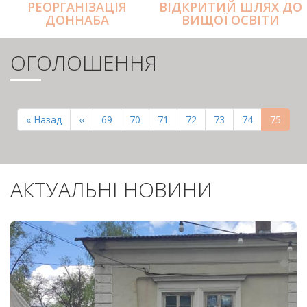
РЕОРГАНІЗАЦІЯ
ВІДКРИТИЙ ШЛЯХ ДО
ДОННАБА
ВИЩОЇ ОСВІТИ
ОГОЛОШЕННЯ
РОЗБИВКА
НА
Перша
« Назад
Попередня
‹‹
Page
69
Page
70
Page
71
Page
72
Page
73
Page
74
Поточн
75
СТОРІНКИ
сторінка
сторінка
сторінк
АКТУАЛЬНІ НОВИНИ