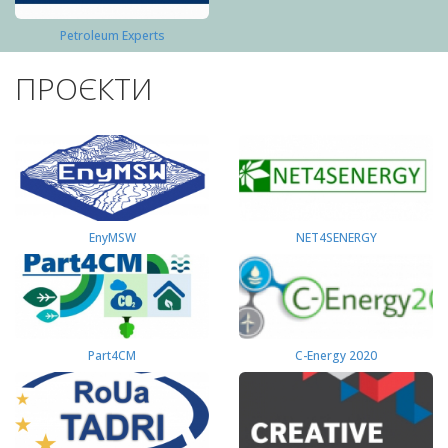
Petroleum Experts
ПРОЄКТИ
EnyMSW
NET4SENERGY
Part4СМ
C-Energy 2020