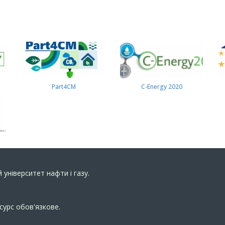
Part4СМ
C-Energy 2020
 університет нафти і газу.
сурс обов'язкове.