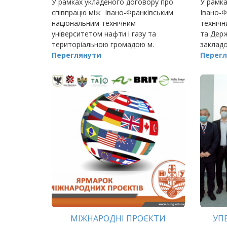
У рамках укладеного договору про
У рамка
співпрацю між Івано-Франківським
Івано-Ф
національним технічним
технічн
університетом нафти і газу та
та Дер
територіальною громадою м.
заклад
Переглянути
націона
Перегл
передба
наукови
МІЖНАРОДНІ ПРОЄКТИ
УП