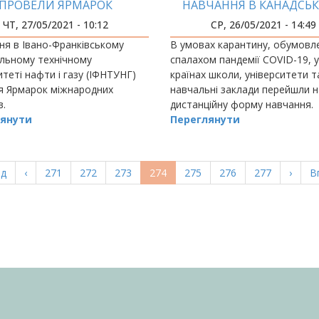
ПРОВЕЛИ ЯРМАРОК
НАВЧАННЯ В КАНАДСЬ
РОДНИХ ПРОЄКТІВ – 2021
УНІВЕРСИТЕТІ
ЧТ, 27/05/2021 - 10:12
СР, 26/05/2021 - 14:49
ня в Івано-Франківському
В умовах карантину, обумовл
льному технічному
спалахом пандемії COVID-19, у
итеті нафти і газу (ІФНТУНГ)
країнах школи, університети та
я Ярмарок міжнародних
навчальні заклади перейшли н
в.
дистанційну форму навчання.
янути
Переглянути
а
ад
Попередня
‹
Page
271
Page
272
Page
273
Поточна
274
Page
275
Page
276
Page
277
Насту
›
О
В
ка
сторінка
сторінка
сторі
с