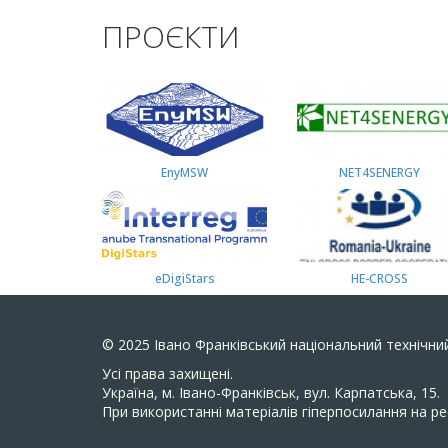
ПРОЄКТИ
EnyMSW
NET4SENERGY
eDigiStars
HE-CROSS
© 2025
Івано Франківський національний технічний
Усi права захищенi.
Україна, м. Івано-Франківськ, вул. Карпатська, 15.
При використанні матеріалів гіперпосилання на ре