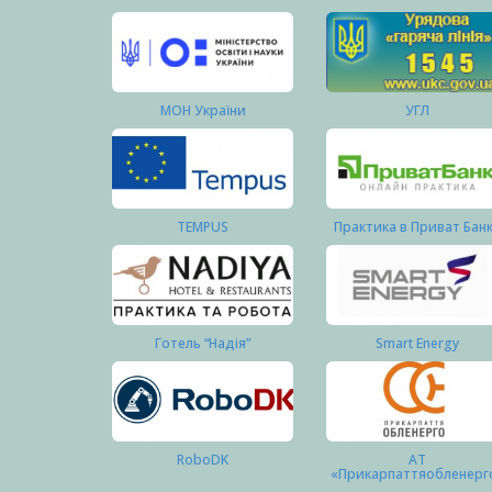
МОН України
УГЛ
TEMPUS
Практика в Приват Бан
Готель “Надія”
Smart Energy
RoboDK
АТ
«Прикарпаттяобленерг