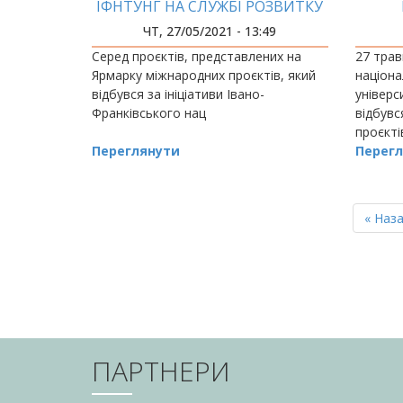
ІФНТУНГ НА СЛУЖБІ РОЗВИТКУ
ПРИКАРПАТТЯ
МІЖНА
ЧТ, 27/05/2021 - 13:49
Серед проєктів, представлених на
27 трав
Ярмарку міжнародних проєктів, який
націона
відбувся за ініціативи Івано-
універс
Франківського нац
відбувс
проєкті
Переглянути
Перегл
РОЗБИВКА
НА
Перш
« Наз
СТОРІНКИ
сторін
ПАРТНЕРИ