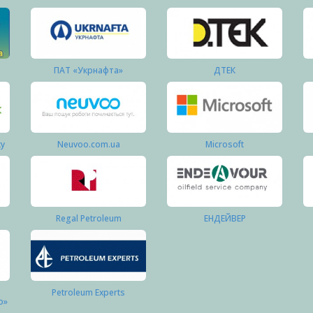
ПАТ «Укрнафта»
ДТЕК
ку
Neuvoo.com.ua
Microsoft
Regal Petroleum
ЕНДЕЙВЕР
Petroleum Experts
о»