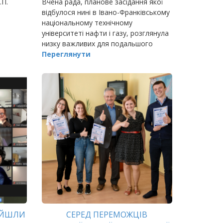
.П.
Вчена рада, планове засідання якої
відбулося нині в Івано-Франківському
національному технічному
університеті нафти і газу, розглянула
низку важливих для подальшого
розвитку освітнього закладу питань.
Переглянути
ОЙШЛИ
СЕРЕД ПЕРЕМОЖЦІВ