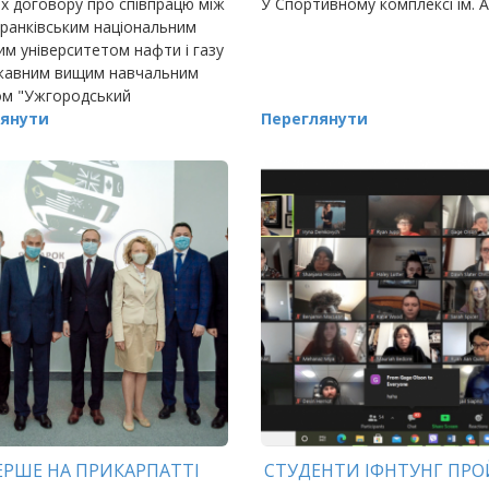
х договору про співпрацю між
У Спортивному комплексі ім. А
ранківським національним
им університетом нафти і газу
жавним вищим навчальним
ом "Ужгородський
льний університет", що
янути
Переглянути
чає проведення спільних
х досліджень,…
ЕРШЕ НА ПРИКАРПАТТІ
СТУДЕНТИ ІФНТУНГ ПР