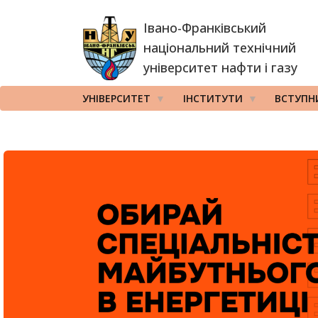
Перейти
Івано-Франківський
до
основного
національний технічний
вмісту
університет нафти і газу
УНІВЕРСИТЕТ
ІНСТИТУТИ
ВСТУПН