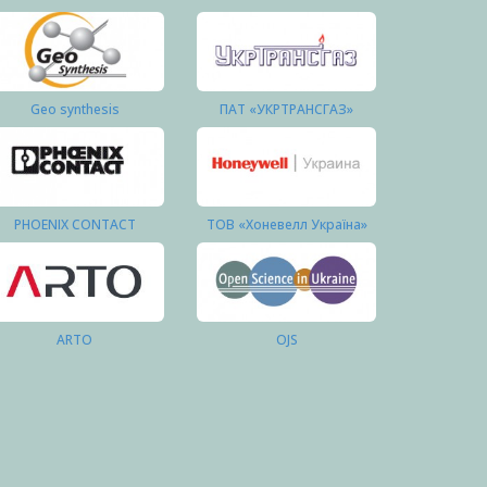
Geo synthesis
ПАТ «УКРТРАНСГАЗ»
PHOENIX CONTACT
ТОВ «Хоневелл Україна»
ARTO
OJS