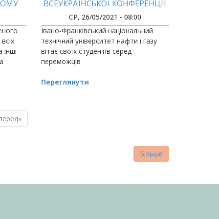
КОМУ
ВСЕУКРАЇНСЬКОЇ КОНФЕРЕНЦІЇ
«УКРАЇНА У СУЧАСНОМУ
СР, 26/05/2021 - 08:00
ГЕОПОЛІТИЧНОМУ ПРОСТОРІ:
еного
Івано-Франківський національний
ПОГЛЯД МОЛОДІ» – СТУДЕНТИ
 всіх
технічний університет нафти і газу
ІФНТУНГ
 інші
вітає своїх студентів серед
а
переможців
Переглянути
пна
стання
перед»
нка
торінка
Більше