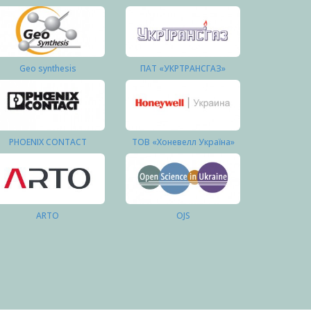
Geo synthesis
ПАТ «УКРТРАНСГАЗ»
PHOENIX CONTACT
ТОВ «Хоневелл Україна»
ARTO
OJS