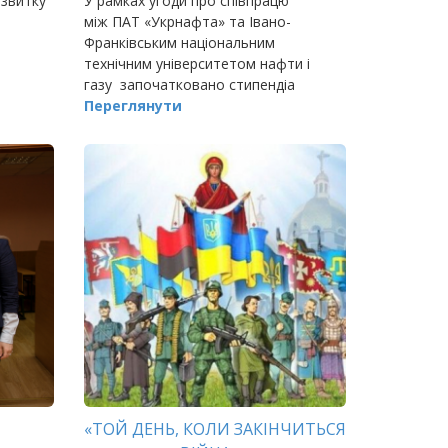
озвитку
У рамках угоди про співпрацю
між ПАТ «Укрнафта» та Івано-
Франківським національним
технічним університетом нафти і
газу започатковано стипендіа
Переглянути
«ТОЙ ДЕНЬ, КОЛИ ЗАКІНЧИТЬСЯ