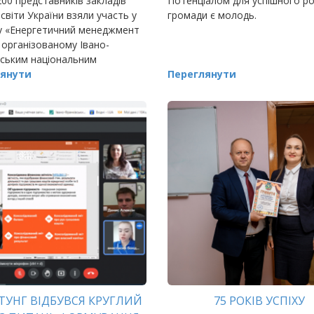
00 представників закладів
Потенціалом для успішного р
світи України взяли участь у
громади є молодь.
у «Енергетичний менеджмент
 організованому Івано-
ським національним
им університетом нафти і газу
янути
Переглянути
х проєкту «Тарнскордонна
 енергети
НТУНГ ВІДБУВСЯ КРУГЛИЙ
75 РОКІВ УСПІХУ