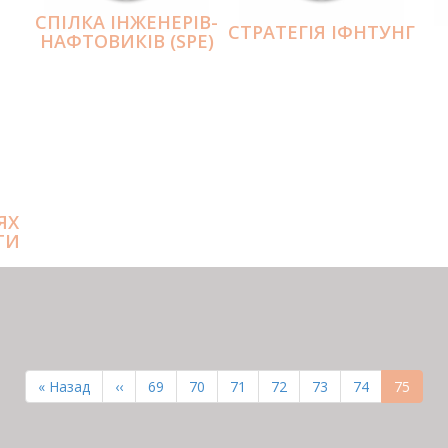
СПІЛКА ІНЖЕНЕРІВ-
СТРАТЕГІЯ ІФНТУНГ
НАФТОВИКІВ (SPE)
ЯХ
ТИ
Перша
« Назад
Попередня
‹‹
Page
69
Page
70
Page
71
Page
72
Page
73
Page
74
Поточн
75
сторінка
сторінка
сторінк