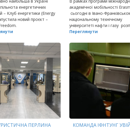
но найбільша в Україні
В рамках програми міжнародн
спільнота енергетичних
академічної мобільності Eras
й – Клуб енергетики (Energy
сьогодні в Івано-Франківсько
запустила новий проєкт –
національному технічному
Freedom.
університеті нафти і газу роз
янути
робочий візит професора ка
Переглянути
виробничи
УРИСТИЧНА ПЕРЛИНА
КОМАНДА ІФНТУНГ УВ