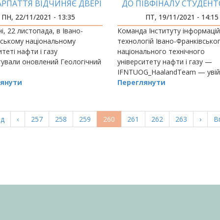
РПАТТЯ ВІДЧИНЯЄ ДВЕРІ
ДО ПІВФІНАЛУ СТУДЕНТ
ДЛЯ ВІДВІДУВАЧІВ!
ПЕРШОСТІ СВІТУ З
ПН, 22/11/2021 - 13:35
ПТ, 19/11/2021 - 14:15
ПРОГРАМУВАННЯ ICP
і, 22 листопада, в Івано-
Команда Інституту інформаці
ПІВДЕННО-СХІДНІЙ ЄВ
вському національному
технологій Івано-Франківсько
итеті нафти і газу
національного технічного
ували оновлений Геологічний
університету нафти і газу —
IFNTUOG_HaalandTeam — увій
янути
півфіналу конкурсу SEERC-2021
Переглянути
отримавши можливість змагат
студентськ
а
ад
Попередня
‹
Page
257
Page
258
Page
259
Поточна
260
Page
261
Page
262
Page
263
Насту
›
О
В
ка
сторінка
сторінка
сторі
с