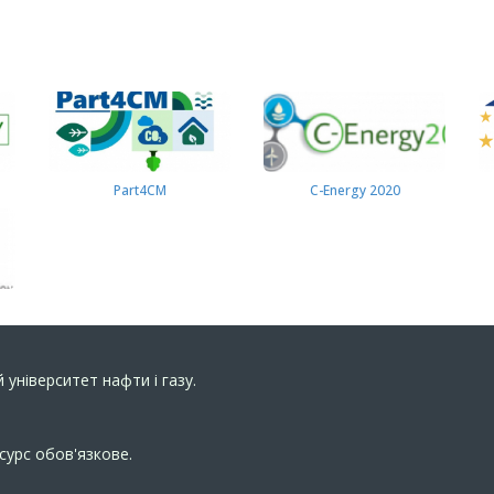
Part4СМ
C-Energy 2020
 університет нафти і газу.
сурс обов'язкове.