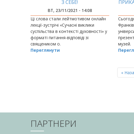
З СЕБЕ!
ПРИКА
ВТ, 23/11/2021 - 14:08
Ці слова стали лейтмотивом онлайн
Сьогодн
лекції-зустрічі «Сучасні виклики
Франкі
суспільства в контексті духовності» у
універс
форматі питання-відповіді зі
презент
священиком о.
музей.
Переглянути
Перегл
РОЗБИВКА
НА
Перш
« Наз
СТОРІНКИ
сторін
ПАРТНЕРИ