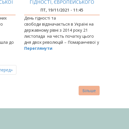
СЬКОЇ
ГІДНОСТІ, ЄВРОПЕЙСЬКОГО
ВИБОРУ
ПТ, 19/11/2021 - 11:45
C У
йних
День гідності та
РОПІ
го
свободи відзначається в Україні на
державному рівні з 2014 року 21
листопада на честь початку цього
шла до
дня двох революцій – Помаранчевої у
,
2004 році та Євромайдану і Революції
Переглянути
ися за
гідності у 2013 році.
пна
стання
перед»
нка
торінка
Більше