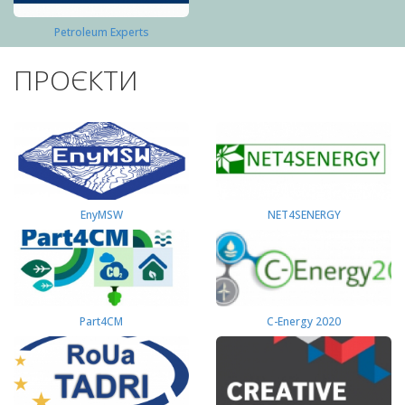
Petroleum Experts
ПРОЄКТИ
EnyMSW
NET4SENERGY
Part4СМ
C-Energy 2020