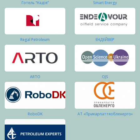
Готель “Надія”
Smart Energy
Regal Petroleum
ЕНДЕЙВЕР
ARTO
OJS
RoboDK
АТ «Прикарпаттяобленерго»