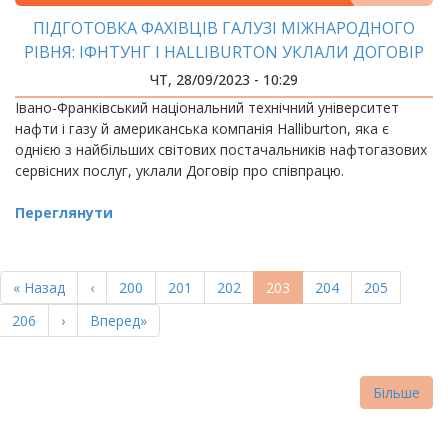
ПІДГОТОВКА ФАХІВЦІВ ГАЛУЗІ МІЖНАРОДНОГО
РІВНЯ: ІФНТУНГ І HALLIBURTON УКЛАЛИ ДОГОВІР
ПРО СПІВПРАЦЮ
ЧТ, 28/09/2023 - 10:29
Івано-Франківський національний технічний університет
нафти і газу й американська компанія Halliburton, яка є
однією з найбільших світових постачальників нафтогазових
сервісних послуг, уклали Договір про співпрацю.
Переглянути
РОЗБИВКА
НА
Перша
« Назад
Попередня
‹
Page
200
Page
201
Page
202
Поточна
203
Page
204
Page
205
СТОРІНКИ
сторінка
сторінка
сторінка
Page
206
Наступна
›
Остання
Вперед»
сторінка
сторінка
Більше