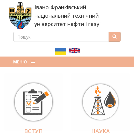
Перейти
Івано-Франківський
до
основного
національний технічний
вмісту
університет нафти і газу
ПОШУК
Пошук
ПОШУКОВА
ФОРМА
МЕНЮ
ВСТУП
НАУКА