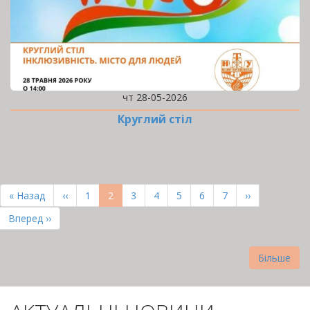
чт 28-05-2026
Круглий стіл
РОЗБИВКА
НА
Перша
« Назад
Попередня
‹‹
Page
1
Поточна
2
Page
3
Page
4
Page
5
Page
6
Page
7
Наступна
››
СТОРІНКИ
сторінка
сторінка
сторінка
сторінка
Остання
Вперед ››
сторінка
Більше