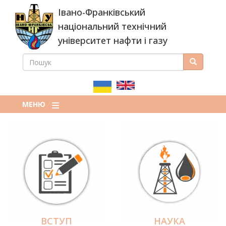
Перейти
Івано-Франківський
до
основного
національний технічний
вмісту
університет нафти і газу
ПОШУК
Пошук
ПОШУКОВА
ФОРМА
МЕНЮ
ВСТУП
НАУКА