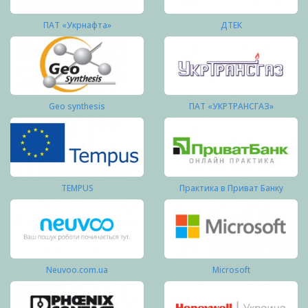
ПАТ «Укрнафта»
ДТЕК
Geo synthesis
ПАТ «УКРТРАНСГАЗ»
TEMPUS
Практика в Приват Банку
Neuvoo.com.ua
Microsoft