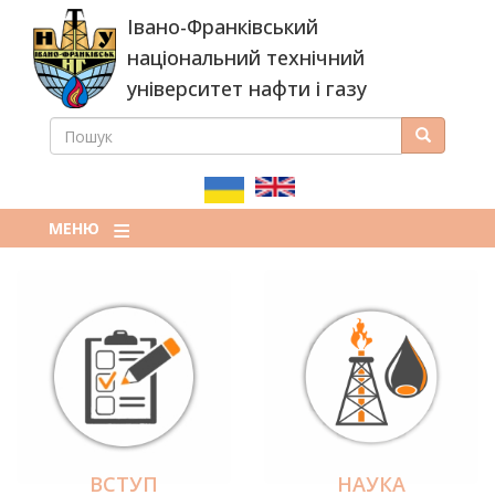
Перейти
Івано-Франківський
до
основного
національний технічний
вмісту
університет нафти і газу
ПОШУК
Пошук
ПОШУКОВА
ФОРМА
МЕНЮ
ВСТУП
НАУКА