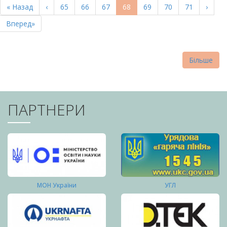
Перша
« Назад
Попередня
‹
Page
65
Page
66
Page
67
Поточна
68
Page
69
Page
70
Page
71
Насту
›
СТОРІНКИ
сторінка
сторінка
сторінка
сторі
Остання
Вперед»
сторінка
Більше
ПАРТНЕРИ
МОН України
УГЛ