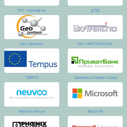
ПАТ «Укрнафта»
ДТЕК
Geo synthesis
ПАТ «УКРТРАНСГАЗ»
TEMPUS
Практика в Приват Банку
Neuvoo.com.ua
Microsoft