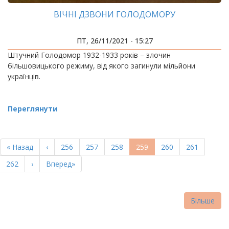
ВІЧНІ ДЗВОНИ ГОЛОДОМОРУ
ПТ, 26/11/2021 - 15:27
Штучний Голодомор 1932-1933 років – злочин
більшовицького режиму, від якого загинули мільйони
українців.
Переглянути
РОЗБИВКА
НА
Перша
« Назад
Попередня
‹
Page
256
Page
257
Page
258
Поточна
259
Page
260
Page
261
СТОРІНКИ
сторінка
сторінка
сторінка
Page
262
Наступна
›
Остання
Вперед»
сторінка
сторінка
Більше