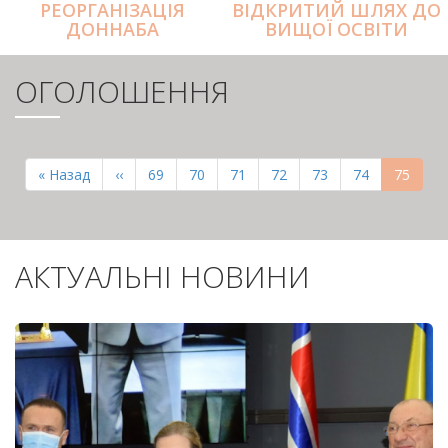
РЕОРГАНІЗАЦІЯ
ВІДКРИТИЙ ШЛЯХ ДО
ДОННАБА
ВИЩОЇ ОСВІТИ
ОГОЛОШЕННЯ
РОЗБИВКА
НА
Перша
« Назад
Попередня
‹‹
Page
69
Page
70
Page
71
Page
72
Page
73
Page
74
Поточн
75
СТОРІНКИ
сторінка
сторінка
сторінк
АКТУАЛЬНІ НОВИНИ