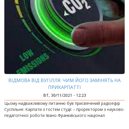
ВІДМОВА ВІД ВУГІЛЛЯ: ЧИМ ЙОГО ЗАМІНЯТЬ НА
ПРИКАРПАТТІ
ВТ, 30/11/2021 - 12:23
Цьому надважливому питанню був присвячений радіоефір
Суспільне: Карпати з гостем студії – проректором з науково-
педагогічної роботи Івано-Франківського націонал