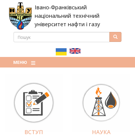
Перейти
Івано-Франківський
до
основного
національний технічний
вмісту
університет нафти і газу
ПОШУК
Пошук
ПОШУКОВА
ФОРМА
МЕНЮ
ВСТУП
НАУКА