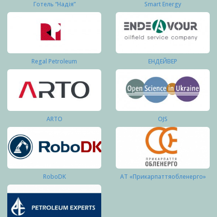
Готель “Надія”
Smart Energy
Regal Petroleum
ЕНДЕЙВЕР
ARTO
OJS
RoboDK
АТ «Прикарпаттяобленерго»