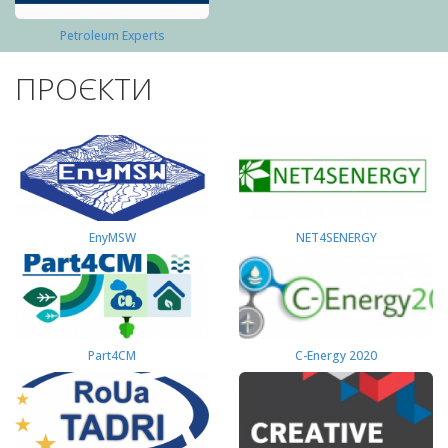
Petroleum Experts
ПРОЄКТИ
EnyMSW
NET4SENERGY
Part4СМ
C-Energy 2020