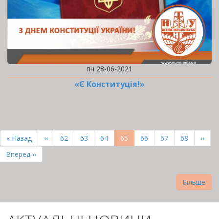
пн 28-06-2021
«Є Конституція!»
РОЗБИВКА
НА
Перша
« Назад
Попередня
‹‹
Page
62
Page
63
Page
64
Поточна
65
Page
66
Page
67
Page
68
Наст
››
СТОРІНКИ
сторінка
сторінка
сторінка
сторі
Остання
Вперед ››
сторінка
Більше