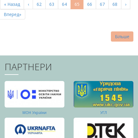
Перша
« Назад
Попередня
‹
Page
62
Page
63
Page
64
Поточна
65
Page
66
Page
67
Page
68
Насту
›
СТОРІНКИ
сторінка
сторінка
сторінка
сторі
Остання
Вперед»
сторінка
Більше
ПАРТНЕРИ
МОН України
УГЛ