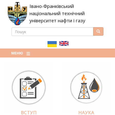
Перейти
Івано-Франківський
до
основного
національний технічний
вмісту
університет нафти і газу
ПОШУК
Пошук
ПОШУКОВА
ФОРМА
МЕНЮ
ВСТУП
НАУКА