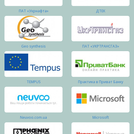
ПАТ «Укрнафта»
ДТЕК
Geo synthesis
ПАТ «УКРТРАНСГАЗ»
TEMPUS
Практика в Приват Банку
Neuvoo.com.ua
Microsoft