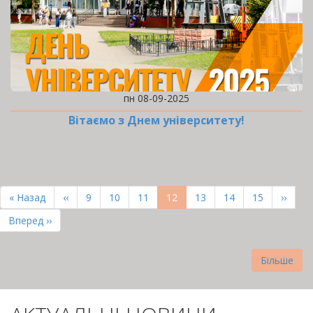
пн 08-09-2025
Вітаємо з Днем університету!
РОЗБИВКА
НА
Перша
« Назад
Попередня
‹‹
Page
9
Page
10
Page
11
Поточна
12
Page
13
Page
14
Page
15
Насту
››
СТОРІНКИ
сторінка
сторінка
сторінка
сторін
Остання
Вперед ››
сторінка
Більше