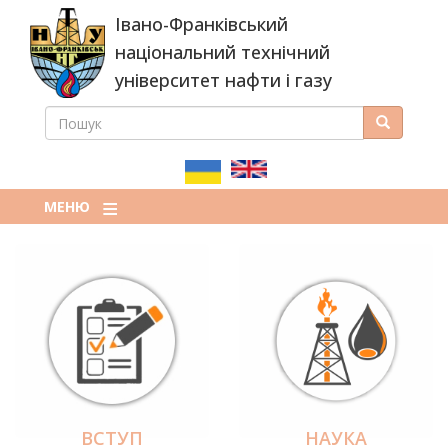
Перейти
Івано-Франківський
до
основного
національний технічний
вмісту
університет нафти і газу
ПОШУК
Пошук
ПОШУКОВА
ФОРМА
МЕНЮ
ВСТУП
НАУКА