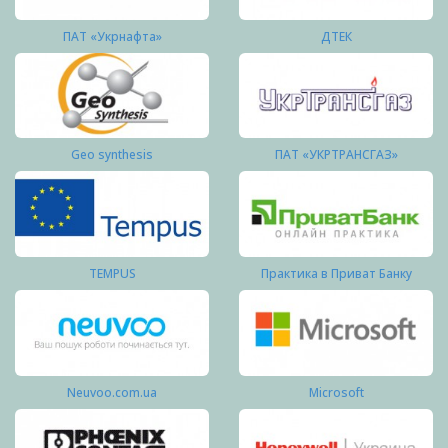
ПАТ «Укрнафта»
ДТЕК
Geo synthesis
ПАТ «УКРТРАНСГАЗ»
TEMPUS
Практика в Приват Банку
Neuvoo.com.ua
Microsoft