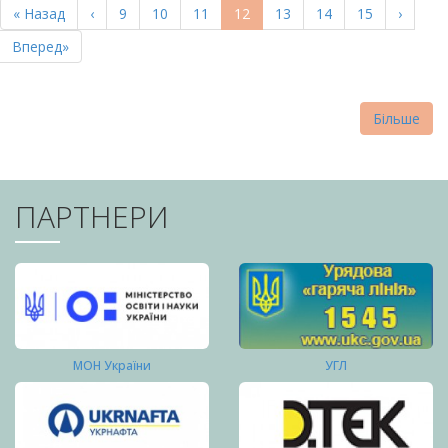
Перша
« Назад
Попередня
‹
Page
9
Page
10
Page
11
Поточна
12
Page
13
Page
14
Page
15
Наступ
›
СТОРІНКИ
сторінка
сторінка
сторінка
сторін
Остання
Вперед»
сторінка
Більше
ПАРТНЕРИ
МОН України
УГЛ