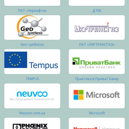
ПАТ «Укрнафта»
ДТЕК
Geo synthesis
ПАТ «УКРТРАНСГАЗ»
TEMPUS
Практика в Приват Банку
Neuvoo.com.ua
Microsoft