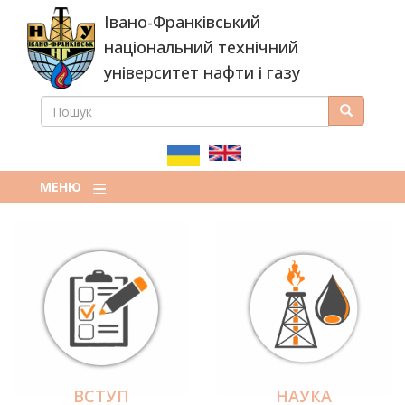
Перейти
Івано-Франківський
до
основного
національний технічний
вмісту
університет нафти і газу
ПОШУК
Пошук
ПОШУКОВА
ФОРМА
МЕНЮ
ВСТУП
НАУКА