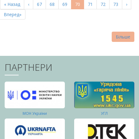
Перша
« Назад
Попередня
‹
Page
67
Page
68
Page
69
Поточна
70
Page
71
Page
72
Page
73
Насту
›
СТОРІНКИ
сторінка
сторінка
сторінка
сторі
Остання
Вперед»
сторінка
Більше
ПАРТНЕРИ
МОН України
УГЛ