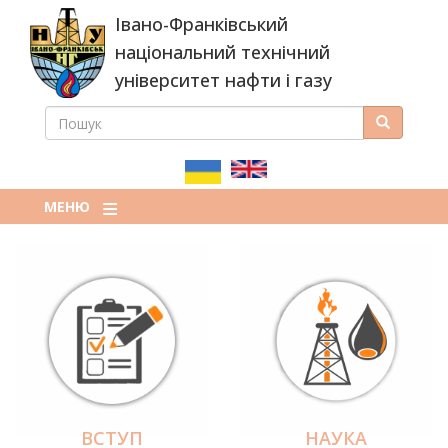
Перейти
Івано-Франківський
до
основного
національний технічний
вмісту
університет нафти і газу
ПОШУК
Пошук
ПОШУКОВА
ФОРМА
МЕНЮ
ВСТУП
НАУКА