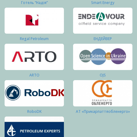
Готель “Надія”
Smart Energy
Regal Petroleum
ЕНДЕЙВЕР
ARTO
OJS
RoboDK
АТ «Прикарпаттяобленерго»