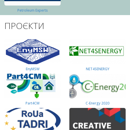
Petroleum Experts
ПРОЄКТИ
EnyMSW
NET4SENERGY
Part4СМ
C-Energy 2020