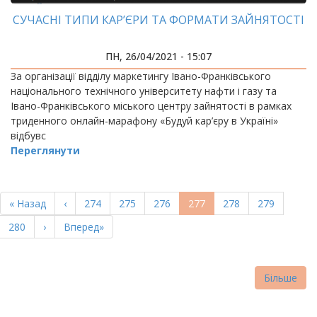
СУЧАСНІ ТИПИ КАР’ЄРИ ТА ФОРМАТИ ЗАЙНЯТОСТІ
ПН, 26/04/2021 - 15:07
За організації відділу маркетингу Івано-Франківського
національного технічного університету нафти і газу та
Івано-Франківського міського центру зайнятості в рамках
триденного онлайн-марафону «Будуй кар’єру в Україні»
відбувс
Переглянути
РОЗБИВКА
НА
Перша
« Назад
Попередня
‹
Page
274
Page
275
Page
276
Поточна
277
Page
278
Page
279
СТОРІНКИ
сторінка
сторінка
сторінка
Page
280
Наступна
›
Остання
Вперед»
сторінка
сторінка
Більше