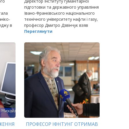
ого
Директор Інституту гуманітарної
підготовки та державного управління
тала
Івано-Франківського національного
ніко-
технічного університету нафти і газу,
еджу в
професор Дмитро Дзвінчук взяв
ра та
участь круглому столі «Людський
Переглянути
м…
капітал, співпраця молоді та
розвиток молод
ЖЕННЯ
ПРОФЕСОР ІФНТУНГ ОТРИМАВ