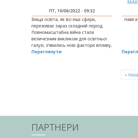
МАК
ПТ, 10/06/2022 - 09:32
Вища освіта, як всі інші сфери,
Навіга
переживає зараз складний період.
Повномасштабна війна стала
величезним викликом для освітньої
галузі, з’явились нові фактори впливу,
до яких освіту ніхто не готував.
Переглянути
Перегл
РОЗБИВКА
НА
Перш
« Наз
СТОРІНКИ
сторін
ПАРТНЕРИ