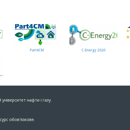
Part4СМ
C-Energy 2020
 університет нафти і газу.
сурс обов'язкове.