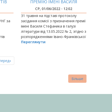
ТІВ
ПРЕМІЮ ІМЕНІ ВАСИЛЯ
НГ
СТЕФАНИКА
СР, 01/06/2022 - 12:02
31 травня на підставі протоколу
УНГ за
засідання комісії з призначення премії
імені Василя Стефаника в галузі
літератури від 13.05.2022 № 2, згідно з
тів
розпорядженнями Івано-Франківської
обласної державної адміністрації та
Переглянути
обласної ради від 22.02.2010 №…
пна
стання
перед»
нка
торінка
Більше