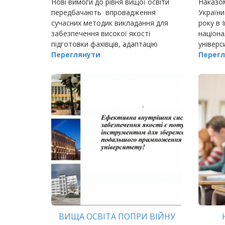
Нові вимоги до рівня вищої освіти
Наказом
передбачають впровадження
України
сучасних методик викладання для
року в 
забезпечення високої якості
націона
підготовки фахівців, адаптацію
універс
освітньо-професійних програм (ОПП)
Переглянути
нову сп
Перегл
до сучасних вимог роботодавців, а
20.052.
також залучення п
«Еколог
ВИЩА ОСВІТА ПОПРИ ВІЙНУ