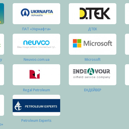
ПАТ «Укрнафта»
ДТЕК
ку
Neuvoo.com.ua
Microsoft
Regal Petroleum
ЕНДЕЙВЕР
Petroleum Experts
о»