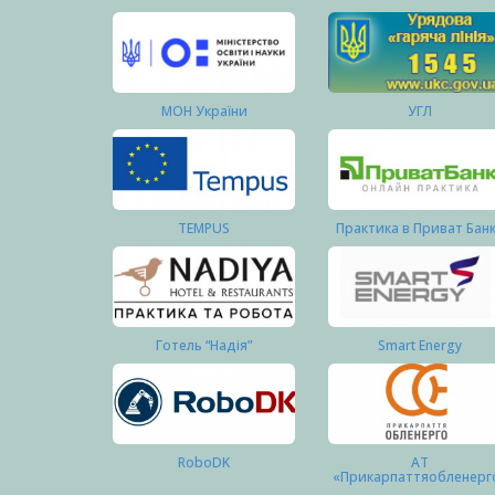
МОН України
УГЛ
TEMPUS
Практика в Приват Бан
Готель “Надія”
Smart Energy
RoboDK
АТ
«Прикарпаттяобленерг