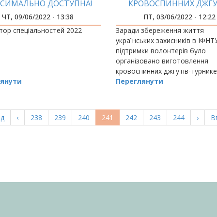
СИМАЛЬНО ДОСТУПНА!
КРОВОСПИННИХ ДЖГУ
РОЗРОБИЛИ В ІФНТУ
ЧТ, 09/06/2022 - 13:38
ПТ, 03/06/2022 - 12:22
тор спеціальностей 2022
Заради збереження життя
українських захисників в ІФНТ
підтримки волонтерів було
організовано виготовлення
кровоспинних джгутів-турнике
янути
типу CAT для Зб
Переглянути
а
ад
Попередня
‹
Page
238
Page
239
Page
240
Поточна
241
Page
242
Page
243
Page
244
Насту
›
О
В
ка
сторінка
сторінка
сторі
с