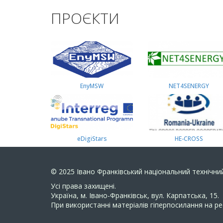
ПРОЄКТИ
EnyMSW
NET4SENERGY
eDigiStars
HE-CROSS
© 2025
Івано Франківський національний технічний
Усi права захищенi.
Україна, м. Івано-Франківськ, вул. Карпатська, 15.
При використанні матеріалів гіперпосилання на ре