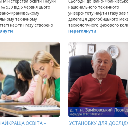
 Міністерства освіти і науки
Сьогодні до Івано-Франківськ
 № 530 від 6 червня цього
національного технічного
Івано-Франківському
університету нафти і газу заві
льному технічному
делегація Дрогобицького меха
итеті нафти і газу створено
технологічного фахового кол
еціалізовану вчену раду (Д
янути
складі директора Богдана Зві
Переглянути
05) з профілю 21.06.01
завідувача денним відділення
ічна безпека» з …
НАЙКРАЩА ОСВІТА –
УСТАНОВКУ ДЛЯ ДОСЛІД