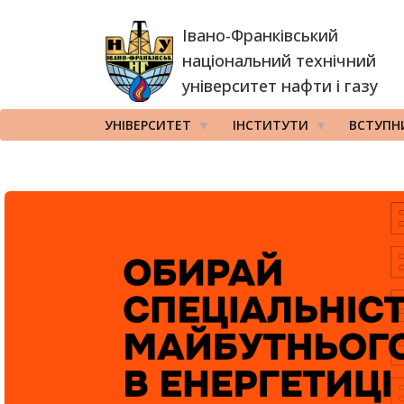
Перейти
Івано-Франківський
до
основного
національний технічний
вмісту
університет нафти і газу
УНІВЕРСИТЕТ
ІНСТИТУТИ
ВСТУПН