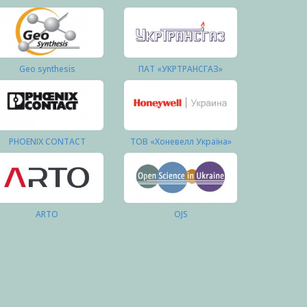
Geo synthesis
ПАТ «УКРТРАНСГАЗ»
PHOENIX CONTACT
ТОВ «Хоневелл Україна»
ARTO
OJS