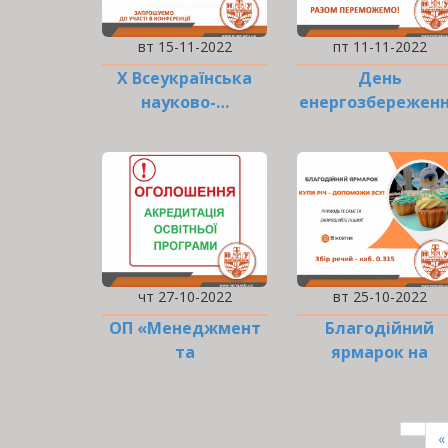
вт 15-11-2022
пт 11-11-2022
Х Всеукраїнська
День
науково-…
енергозбережен
чт 27-10-2022
вт 25-10-2022
ОП «Менеджмент
Благодійний
та
ярмарок на
адміністрування»
підтримку ЗСУ
та «…
РОЗБИВКА
НА
П
«
СТОРІНКИ