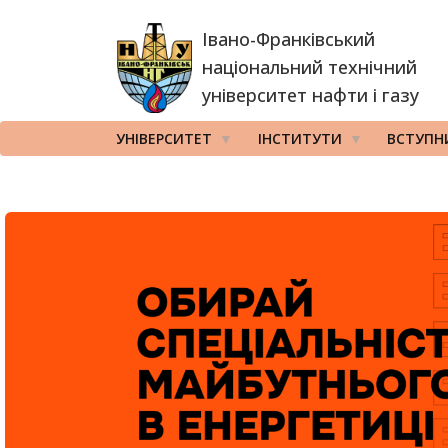
Перейти
Івано-Франківський
до
основного
національний технічний
вмісту
університет нафти і газу
УНІВЕРСИТЕТ
ІНСТИТУТИ
ВСТУПН