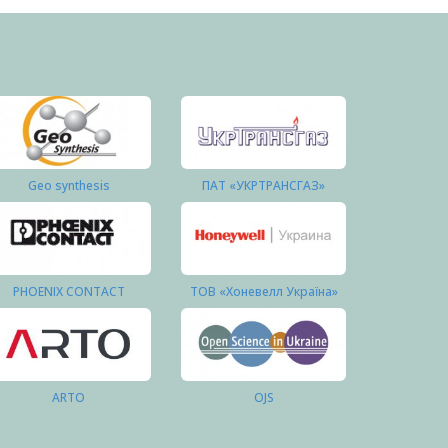
Geo synthesis
ПАТ «УКРТРАНСГАЗ»
PHOENIX CONTACT
ТОВ «Хоневелл Україна»
ARTO
OJS