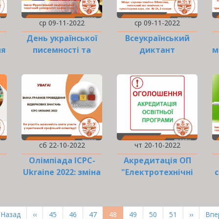
ср 09-11-2022
ср 09-11-2022
День української
Всеукраїнський
ня
писемності та
диктант
м
мови
національної
єдності: пише
ІФНТУНГ…
сб 22-10-2022
чт 20-10-2022
Олімпіада ICPC-
Акредитація ОП
Ukraine 2022: зміна
"Електротехнічні
с
графіків
системи…
проведення
ерша
 Назад
Попередня
‹‹
Page
45
Page
46
Page
47
Поточна
48
Page
49
Page
50
Page
51
Наступн
››
Ост
Впер