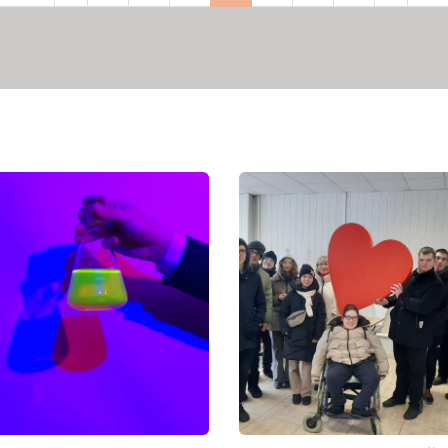
торінка
сторінка
сторінка
сторінка
сто