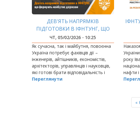
ДЕВ'ЯТЬ НАПРЯМКІВ
ІФНТ
ПІДГОТОВКИ В ІФНТУНГ, ЩО
ФОРМУЮТЬ МАЙБУТНЄ
ЧТ, 05/02/2026 - 10:25
ДЕРЖАВИ
Як сучасна, так і майбутня, повоєнна
Наказом
Україна потребує фахівців дії –
України
інженерів, айтішників, економістів,
року Ів
архітекторів, управлінців і науковців,
націона
які готові брати відповідальність і
нафти і
будувати нашу країну.
Переглянути
Держав
Перегл
установ
яким на
РОЗБИВКА
НА
П
« 
СТОРІНКИ
ст