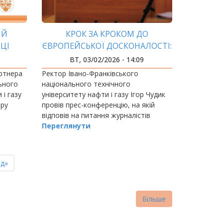
ИЙ
КРОК ЗА КРОКОМ ДО
ЦІ
ЄВРОПЕЙСЬКОЇ ДОСКОНАЛОСТІ:
МІКИ
ІФНТУНГ У МІЖНАРОДНИХ
ВТ, 03/02/2026 - 14:09
РЕЙТИНГАХ 2026
артнера
Ректор Івано-Франківського
ьного
національного технічного
 і газу
університету нафти і газу Ігор Чудик
тру
провів прес-конференцію, на якій
відповів на питання журналістів
стосовно нещодавньо
Переглянути
ня
д»
нка
Більше