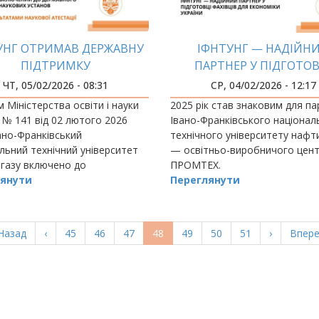
УНГ ОТРИМАВ ДЕРЖАВНУ
ІФНТУНГ — НАДІЙН
ПІДТРИМКУ
ПАРТНЕР У ПІДГОТОВ
ФАХІВЦІВ ДЛЯ ЕКОНО
ЧТ, 05/02/2026 - 08:31
СР, 04/02/2026 - 12:17
УКРАЇНИ
 Міністерства освіти і науки
2025 рік став знаковим для п
 № 141 від 02 лютого 2026
Івано-Франківського націонал
ано-Франківський
технічного університету нафти
льний технічний університет
— освітньо-виробничого цен
 газу включено до
ПРОМТЕХ.
ного реєстру наукових
янути
Переглянути
 та закладів вищої освіти,
дається підтримка держави.
ерша
Назад
Попередня
‹
Page
45
Page
46
Page
47
Поточна
48
Page
49
Page
50
Page
51
Наступна
›
Остан
Впере
орінка
сторінка
сторінка
сторінка
сторі