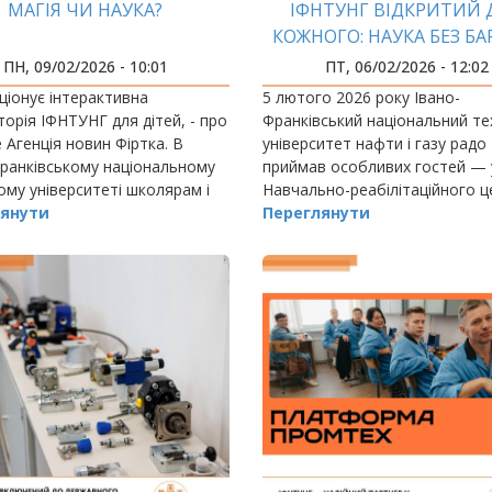
МАГІЯ ЧИ НАУКА?
ІФНТУНГ ВІДКРИТИЙ 
КОЖНОГО: НАУКА БЕЗ БАР
ПН, 09/02/2026 - 10:01
ПТ, 06/02/2026 - 12:02
ціонує інтерактивна
5 лютого 2026 року Івано-
орія ІФНТУНГ для дітей, - про
Франківський національний те
 Агенція новин Фіртка. В
університет нафти і газу радо
ранківському національному
приймав особливих гостей — 
ому університеті школярам і
Навчально-реабілітаційного ц
ам показують хімію, фізику та
янути
особливими освітніми потреб
Переглянути
ію