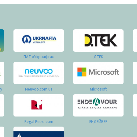
ПАТ «Укрнафта»
ДТЕК
ку
Neuvoo.com.ua
Microsoft
Regal Petroleum
ЕНДЕЙВЕР