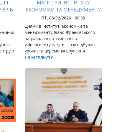
ДЛЯ
МАГІСТРИ ІНСТИТУТУ
’ЄРІВ
ЕКОНОМІКИ ТА МЕНЕДЖМЕНТУ
СТАРТУЮТЬ У ПРОФЕСІЮ
ПТ, 06/02/2026 - 08:30
Днями в Інституті економіки та
хнічний
менеджменту Івано-Франківського
національного технічного
учнів
університету нафти і газу відбулася
ентру з
урочиста церемонія вручення
ами.
дипломів магістрам.
Переглянути