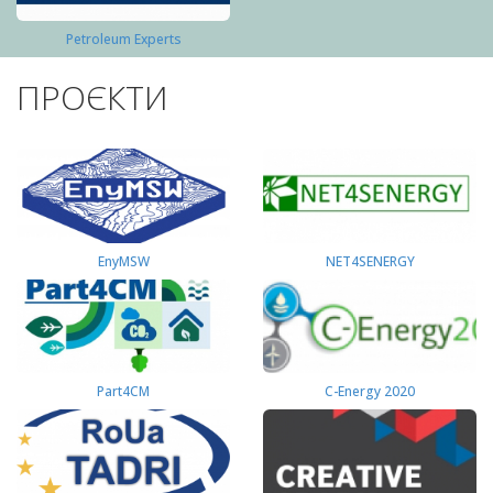
Petroleum Experts
ПРОЄКТИ
EnyMSW
NET4SENERGY
Part4СМ
C-Energy 2020