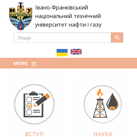
Перейти
Івано-Франківський
до
основного
національний технічний
вмісту
університет нафти і газу
ПОШУК
Пошук
ПОШУКОВА
ФОРМА
МЕНЮ
ВСТУП
НАУКА