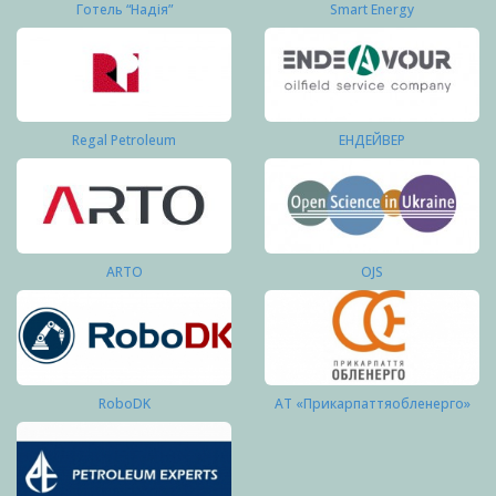
Готель “Надія”
Smart Energy
Regal Petroleum
ЕНДЕЙВЕР
ARTO
OJS
RoboDK
АТ «Прикарпаттяобленерго»