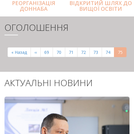
РЕОРГАНІЗАЦІЯ
ВІДКРИТИЙ ШЛЯХ ДО
ДОННАБА
ВИЩОЇ ОСВІТИ
ОГОЛОШЕННЯ
РОЗБИВКА
НА
Перша
« Назад
Попередня
‹‹
Page
69
Page
70
Page
71
Page
72
Page
73
Page
74
Поточн
75
СТОРІНКИ
сторінка
сторінка
сторінк
АКТУАЛЬНІ НОВИНИ