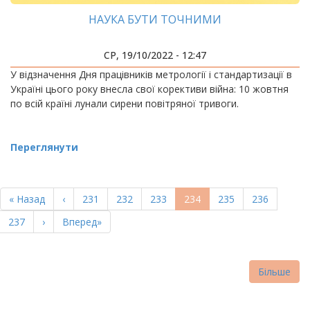
НАУКА БУТИ ТОЧНИМИ
СР, 19/10/2022 - 12:47
У відзначення Дня працівників метрології і стандартизації в
Україні цього року внесла свої корективи війна: 10 жовтня
по всій країні лунали сирени повітряної тривоги.
Переглянути
РОЗБИВКА
НА
Перша
« Назад
Попередня
‹
Page
231
Page
232
Page
233
Поточна
234
Page
235
Page
236
СТОРІНКИ
сторінка
сторінка
сторінка
Page
237
Наступна
›
Остання
Вперед»
сторінка
сторінка
Більше