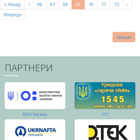
Перша
« Назад
Попередня
‹
Page
66
Page
67
Page
68
Поточна
69
Page
70
Page
71
Page
72
Насту
›
СТОРІНКИ
сторінка
сторінка
сторінка
сторі
Остання
Вперед»
сторінка
Більше
ПАРТНЕРИ
МОН України
УГЛ