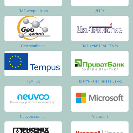
ПАТ «Укрнафта»
ДТЕК
Geo synthesis
ПАТ «УКРТРАНСГАЗ»
TEMPUS
Практика в Приват Банку
Neuvoo.com.ua
Microsoft