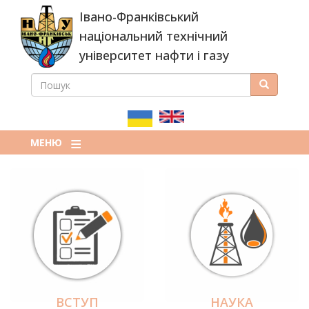
Перейти
Івано-Франківський
до
основного
національний технічний
вмісту
університет нафти і газу
ПОШУК
Пошук
ПОШУКОВА
ФОРМА
МЕНЮ
ВСТУП
НАУКА