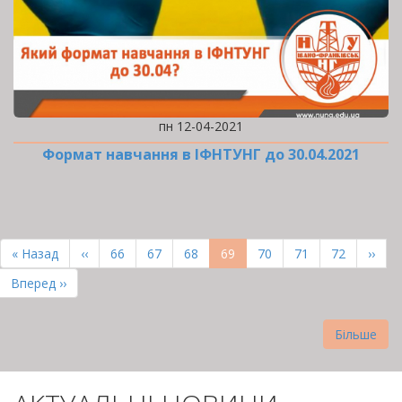
пн 12-04-2021
Формат навчання в ІФНТУНГ до 30.04.2021
РОЗБИВКА
НА
Перша
« Назад
Попередня
‹‹
Page
66
Page
67
Page
68
Поточна
69
Page
70
Page
71
Page
72
Наст
››
СТОРІНКИ
сторінка
сторінка
сторінка
сторі
Остання
Вперед ››
сторінка
Більше