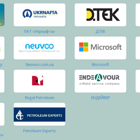
ПАТ «Укрнафта»
ДТЕК
ку
Neuvoo.com.ua
Microsoft
Regal Petroleum
ЕНДЕЙВЕР
Petroleum Experts
о»