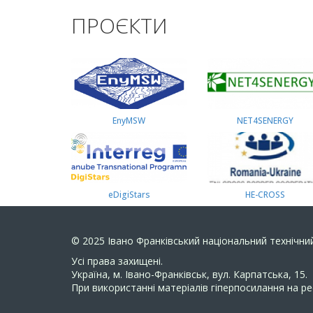
ПРОЄКТИ
EnyMSW
NET4SENERGY
eDigiStars
HE-CROSS
© 2025
Івано Франківський національний технічний
Усi права захищенi.
Україна, м. Івано-Франківськ, вул. Карпатська, 15.
При використанні матеріалів гіперпосилання на ре