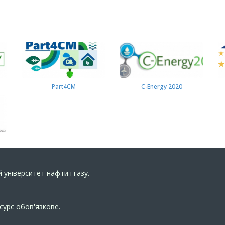
Part4СМ
C-Energy 2020
 університет нафти і газу.
сурс обов'язкове.