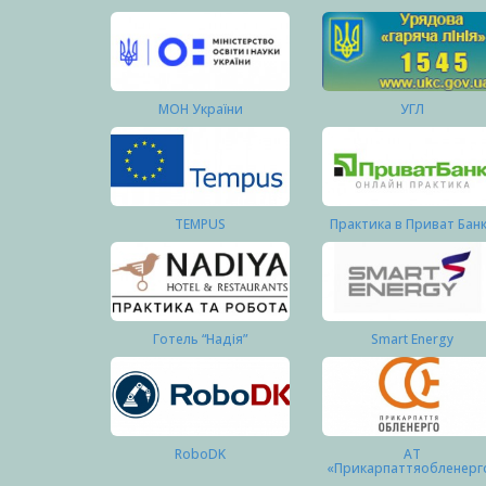
МОН України
УГЛ
TEMPUS
Практика в Приват Бан
Готель “Надія”
Smart Energy
RoboDK
АТ
«Прикарпаттяобленерг