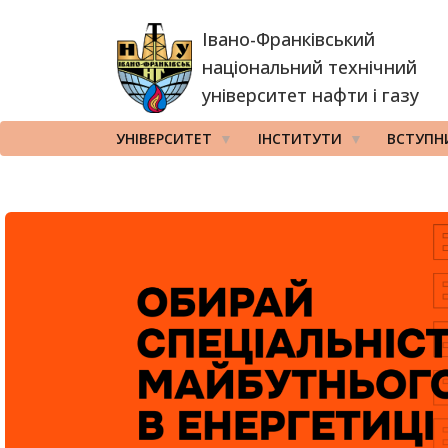
Перейти
Івано-Франківський
до
основного
національний технічний
вмісту
університет нафти і газу
УНІВЕРСИТЕТ
ІНСТИТУТИ
ВСТУПН