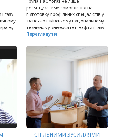
Група Нафтогаз не лише
розміщуватиме замовлення на
 і газу
підготовку профільних спеціалістів у
тичному
Івано-Франківському національному
раїні,
технічному університеті нафти і газу
та
(ІФНТУНГ), а й братиме активну
Переглянути
ія
участь у їхньому навчанні та
розвитку, надаватиме мат
АМ
СПІЛЬНИМИ ЗУСИЛЛЯМИ