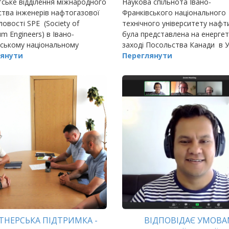
ське відділення міжнародного
Наукова спільнота Івано-
тва інженерів нафтогазової
Франківського національного
овості SPE (Society of
технічного університету нафти
um Engineers) в Івано-
була представлена на енерге
вському національному
заході Посольства Канади в Ук
ому університеті нафти і газу
янути
Посольства Канади в Польщі 
Переглянути
уряду провінції Альберта «Міс
енергетичних компаній…
ТНЕРСЬКА ПІДТРИМКА -
ВІДПОВІДАЄ УМОВ