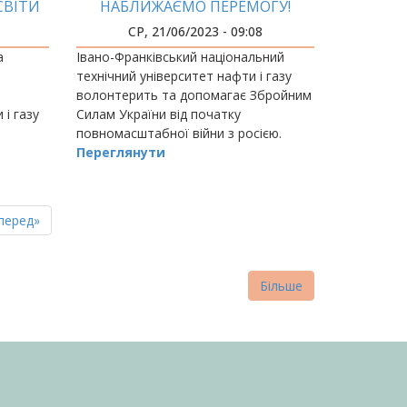
СВІТИ
НАБЛИЖАЄМО ПЕРЕМОГУ!
СР, 21/06/2023 - 09:08
а
Івано-Франківський національний
технічний університет нафти і газу
волонтерить та допомагає Збройним
 і газу
Силам України від початку
повномасштабної війни з росією.
Bank
Переглянути
ідацію
пна
стання
перед»
нка
торінка
Більше