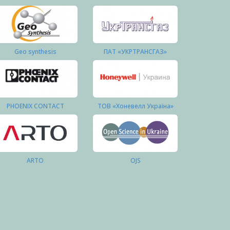
Geo synthesis
ПАТ «УКРТРАНСГАЗ»
PHOENIX CONTACT
ТОВ «Хоневелл Україна»
ARTO
OJS