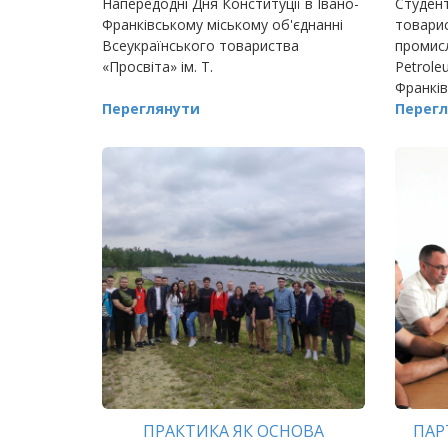
Напередодні Дня Конституції в Івано-
Студент
Франківському міському об'єднанні
товарис
Всеукраїнського товариства
промисл
«Просвіта» ім. Т.
Petrole
Франкі
Переглянути
технічн
Перегл
отрим
ПРАКТИКА ЯК ОСНОВА
ПАР