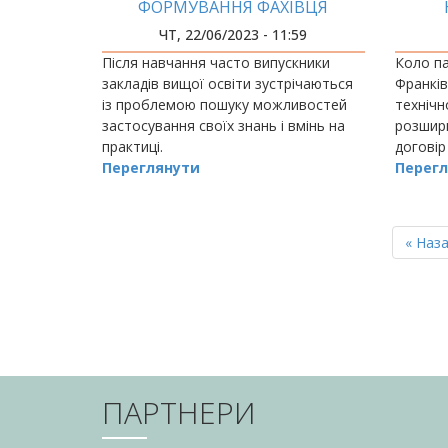
ФОРМУВАННЯ ФАХІВЦЯ
ВИСОКОЇ КВАЛІФІКАЦІЇ
ЧТ, 22/06/2023 - 11:59
Після навчання часто випускники
Коло па
закладів вищої освіти зустрічаються
Франків
із проблемою пошуку можливостей
технічн
застосування своїх знань і вмінь на
розширю
практиці.
договір
Переглянути
міжрегі
Перегл
Державн
особі й
РОЗБИВКА
НА
Перш
« Наз
СТОРІНКИ
сторін
ПАРТНЕРИ