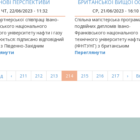
НОВІ ПЕРСПЕКТИВИ
БРИТАНСЬКОЇ ВИЩОЇ О
ЧТ, 22/06/2023 - 11:32
СР, 21/06/2023 - 16:10
ртнерської співпраці Івано-
Спільна магістерська програм
ського національного
подвійних дипломів Івано-
ого університету нафти і газу
Франківського національного
ється: підписано відповідний
технічного університету нафти
 з Південно-Західним
(ІФНТУНГ) з британським
ональним управлінням
янути
університетом London South 
Переглянути
ої служби з питань праці в
University (LSBU) пройшла вал
ого начальн
а
ад
Попередня
‹
Page
211
Page
212
Page
213
Поточна
214
Page
215
Page
216
Page
217
Насту
›
О
В
ка
сторінка
сторінка
сторі
с