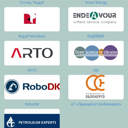
Готель “Надія”
Smart Energy
Regal Petroleum
ЕНДЕЙВЕР
ARTO
OJS
RoboDK
АТ «Прикарпаттяобленерго»