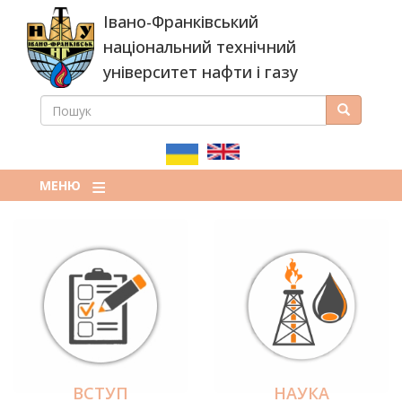
Перейти
Івано-Франківський
до
основного
національний технічний
вмісту
університет нафти і газу
ПОШУК
Пошук
ПОШУКОВА
ФОРМА
МЕНЮ
ВСТУП
НАУКА