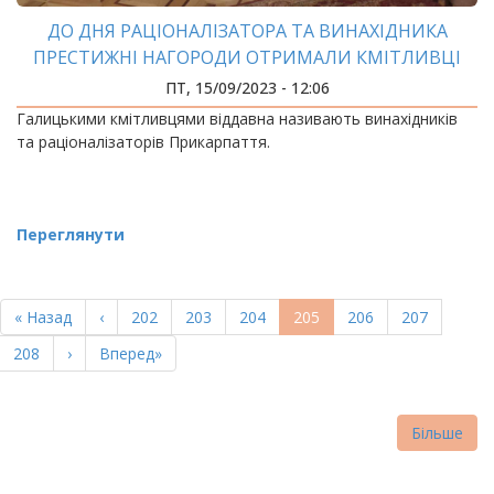
ДО ДНЯ РАЦІОНАЛІЗАТОРА ТА ВИНАХІДНИКА
ПРЕСТИЖНІ НАГОРОДИ ОТРИМАЛИ КМІТЛИВЦІ
ІФНТУНГ
ПТ, 15/09/2023 - 12:06
Галицькими кмітливцями віддавна називають винахідників
та раціоналізаторів Прикарпаття.
Переглянути
РОЗБИВКА
НА
Перша
« Назад
Попередня
‹
Page
202
Page
203
Page
204
Поточна
205
Page
206
Page
207
СТОРІНКИ
сторінка
сторінка
сторінка
Page
208
Наступна
›
Остання
Вперед»
сторінка
сторінка
Більше