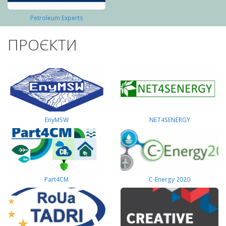
Petroleum Experts
ПРОЄКТИ
EnyMSW
NET4SENERGY
Part4СМ
C-Energy 2020