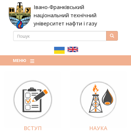
Перейти
Івано-Франківський
до
основного
національний технічний
вмісту
університет нафти і газу
ПОШУК
Пошук
ПОШУКОВА
ФОРМА
МЕНЮ
ВСТУП
НАУКА