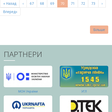
Перша
« Назад
Попередня
‹
Page
67
Page
68
Page
69
Поточна
70
Page
71
Page
72
Page
73
Насту
›
СТОРІНКИ
сторінка
сторінка
сторінка
сторі
Остання
Вперед»
сторінка
Більше
ПАРТНЕРИ
МОН України
УГЛ