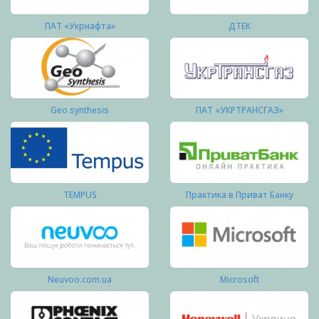
ПАТ «Укрнафта»
ДТЕК
Geo synthesis
ПАТ «УКРТРАНСГАЗ»
TEMPUS
Практика в Приват Банку
Neuvoo.com.ua
Microsoft