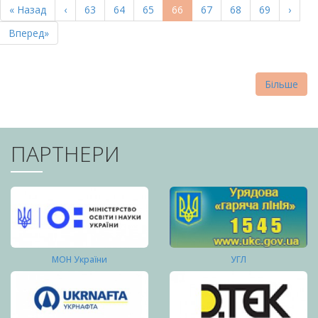
Перша
« Назад
Попередня
‹
Page
63
Page
64
Page
65
Поточна
66
Page
67
Page
68
Page
69
Насту
›
СТОРІНКИ
сторінка
сторінка
сторінка
сторі
Остання
Вперед»
сторінка
Більше
ПАРТНЕРИ
МОН України
УГЛ