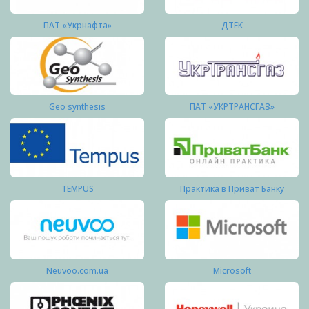
ПАТ «Укрнафта»
ДТЕК
Geo synthesis
ПАТ «УКРТРАНСГАЗ»
TEMPUS
Практика в Приват Банку
Neuvoo.com.ua
Microsoft