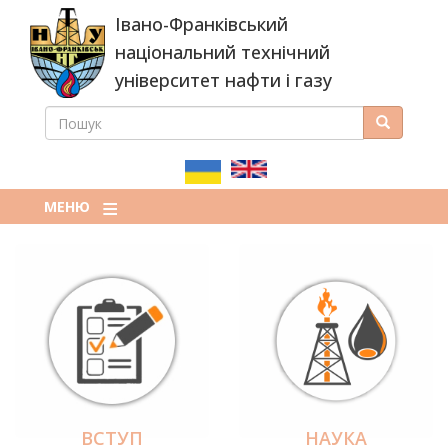
Перейти
Івано-Франківський
до
основного
національний технічний
вмісту
університет нафти і газу
ПОШУК
Пошук
ПОШУКОВА
ФОРМА
МЕНЮ
ВСТУП
НАУКА