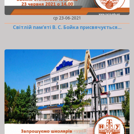
ср 23-06-2021
Cвітлій пам’яті В. С. Бойка присвячується…