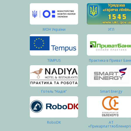
МОН України
УГЛ
TEMPUS
Практика в Приват Бан
Готель “Надія”
Smart Energy
RoboDK
АТ
«Прикарпаттяобленерг