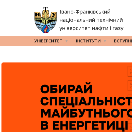
Перейти
Івано-Франківський
до
основного
національний технічний
вмісту
університет нафти і газу
УНІВЕРСИТЕТ
ІНСТИТУТИ
ВСТУПН