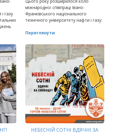
вано-
Цього року розширилося коло
міжнародної співпраці Івано-
 і газу
Франківського національного
нтальних
технічного університету нафти і газу:
джень
Переглянути
к,
ме…
НГ!
НЕБЕСНІЙ СОТНІ ВДЯЧНІ ЗА