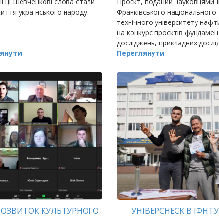
і ці Шевченкові слова стали
Проєкт, поданий науковцями І
иття українського народу.
Франківського національного
технічного університету нафти
на конкурс проєктів фундаме
досліджень, прикладних дослі
янути
та науково-технічних
Переглянути
(експериментальних) розробо
отримав високі бали та мати
РОЗВИТОК КУЛЬТУРНОГО
УНІВЕРCHECK В ІФНТУ