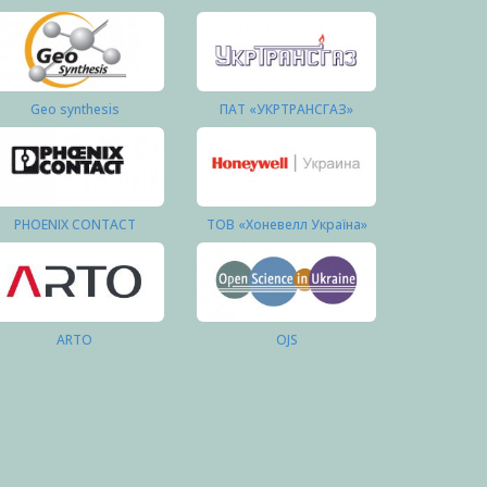
Geo synthesis
ПАТ «УКРТРАНСГАЗ»
PHOENIX CONTACT
ТОВ «Хоневелл Україна»
ARTO
OJS