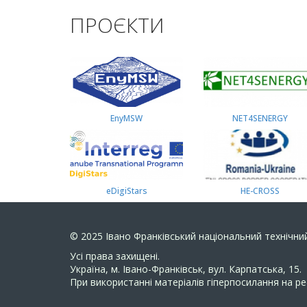
ПРОЄКТИ
EnyMSW
NET4SENERGY
eDigiStars
HE-CROSS
© 2025
Івано Франківський національний технічний
Усi права захищенi.
Україна, м. Івано-Франківськ, вул. Карпатська, 15.
При використанні матеріалів гіперпосилання на ре