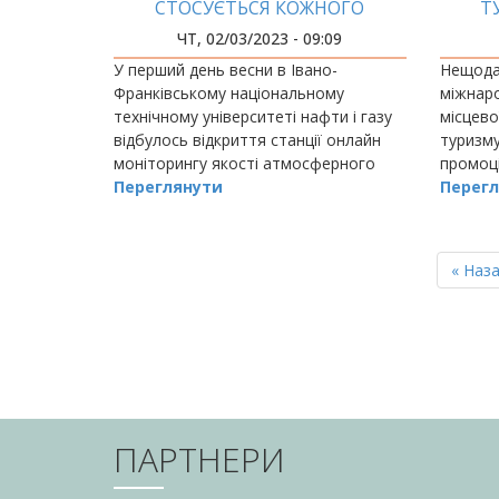
СТОСУЄТЬСЯ КОЖНОГО
Т
ДИ
ЧТ, 02/03/2023 - 09:09
У перший день весни в Івано-
Нещодав
Франківському національному
міжнаро
технічному університеті нафти і газу
місцево
відбулось відкриття станції онлайн
туризм
моніторингу якості атмосферного
промоці
повітря.
Переглянути
провод
Перегл
«Карпат
партнер
РОЗБИВКА
НА
Перш
« Наз
СТОРІНКИ
сторін
ПАРТНЕРИ