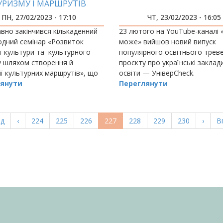
УРИЗМУ І МАРШРУТІВ
СКУТУВАЛИ ФАХІВЦІ З
ПН, 27/02/2023 - 17:10
ЧТ, 23/02/2023 - 16:05
УКРАЇНИ Й РУМУНІЇ
но закінчився кількаденний
23 лютого на YouTube-каналі 
дний семінар «Розвиток
може» вийшов новий випуск
ї культури та культурного
популярного освітнього трев
у шляхом створення й
проєкту про українські заклад
ї культурних маршрутів», що
освіти — УніверCheck.
ився в межах проєкту
янути
Переглянути
ський культурний шлях»,
ом якого є Івано-…
а
ад
Попередня
‹
Page
224
Page
225
Page
226
Поточна
227
Page
228
Page
229
Page
230
Насту
›
О
В
ка
сторінка
сторінка
сторі
с