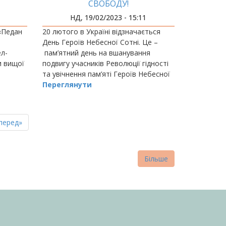
СВОБОДУ!
НД, 19/02/2023 - 15:11
«Педан
20 лютого в Україні відзначається
День Героїв Небесної Сотні. Це –
ел-
пам’ятний день на вшанування
и вищої
подвигу учасників Революції гідності
та увічнення пам’яті Героїв Небесної
Сотні.
Переглянути
пна
стання
перед»
нка
торінка
Більше