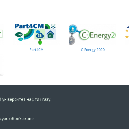
Part4СМ
C-Energy 2020
 університет нафти і газу.
сурс обов'язкове.