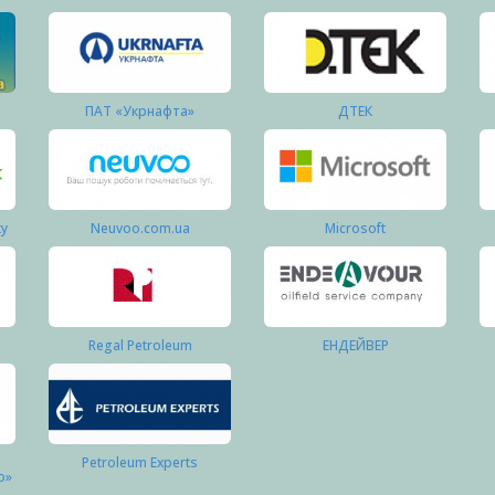
ПАТ «Укрнафта»
ДТЕК
ку
Neuvoo.com.ua
Microsoft
Regal Petroleum
ЕНДЕЙВЕР
Petroleum Experts
о»