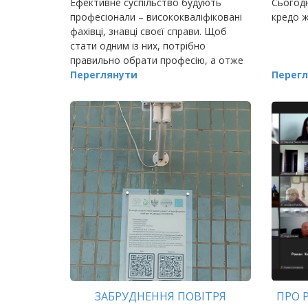
Ефективне суспільство будують
Сьогодн
професіонали – висококваліфіковані
кредо ж
фахівці, знавці своєї справи. Щоб
стати одним із них, потрібно
правильно обрати професію, а отже
й життєвий шлях, і розвиватися в ній.
Переглянути
Перегл
ЗАБРУДНЕННЯ ПОВІТРЯ
ПРО 