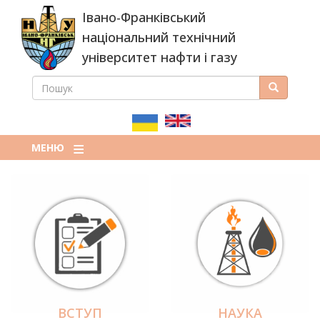
Перейти
Івано-Франківський
до
основного
національний технічний
вмісту
університет нафти і газу
ПОШУК
Пошук
ПОШУКОВА
ФОРМА
МЕНЮ
ВСТУП
НАУКА