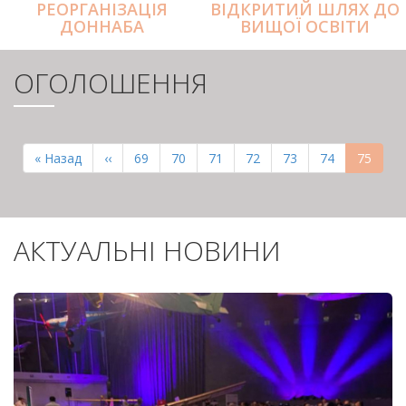
РЕОРГАНІЗАЦІЯ
ВІДКРИТИЙ ШЛЯХ ДО
ДОННАБА
ВИЩОЇ ОСВІТИ
ОГОЛОШЕННЯ
РОЗБИВКА
НА
Перша
« Назад
Попередня
‹‹
Page
69
Page
70
Page
71
Page
72
Page
73
Page
74
Поточн
75
СТОРІНКИ
сторінка
сторінка
сторінк
АКТУАЛЬНІ НОВИНИ