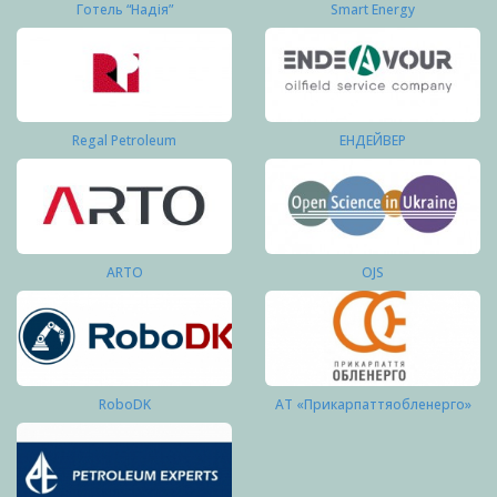
Готель “Надія”
Smart Energy
Regal Petroleum
ЕНДЕЙВЕР
ARTO
OJS
RoboDK
АТ «Прикарпаттяобленерго»