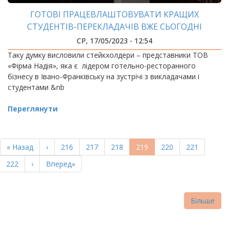
ГОТОВІ ПРАЦЕВЛАШТОВУВАТИ КРАЩИХ
СТУДЕНТІВ-ПЕРЕКЛАДАЧІВ ВЖЕ СЬОГОДНІ
СР, 17/05/2023 - 12:54
Таку думку висловили стейкхолдери – представники ТОВ
«Фірма Надія», яка є лідером готельно-ресторанного
бізнесу в Івано-Франківську на зустрічі з викладачами і
студентами &nb
Переглянути
РОЗБИВКА
НА
Перша
« Назад
Попередня
‹
Page
216
Page
217
Page
218
Поточна
219
Page
220
Page
221
СТОРІНКИ
сторінка
сторінка
сторінка
Page
222
Наступна
›
Остання
Вперед»
сторінка
сторінка
Більше