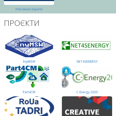
Petroleum Experts
ПРОЄКТИ
EnyMSW
NET4SENERGY
Part4СМ
C-Energy 2020