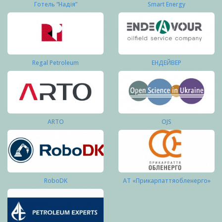
Готель “Надія”
Smart Energy
Regal Petroleum
ЕНДЕЙВЕР
ARTO
OJS
RoboDK
АТ «Прикарпаттяобленерго»