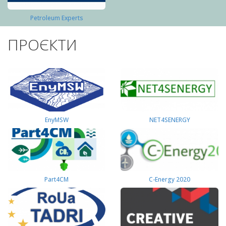
Petroleum Experts
ПРОЄКТИ
EnyMSW
NET4SENERGY
Part4СМ
C-Energy 2020