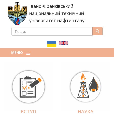
Перейти
Івано-Франківський
до
основного
національний технічний
вмісту
університет нафти і газу
ПОШУК
Пошук
ПОШУКОВА
ФОРМА
МЕНЮ
ВСТУП
НАУКА