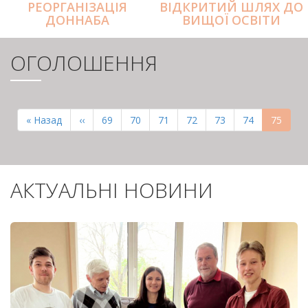
РЕОРГАНІЗАЦІЯ
ВІДКРИТИЙ ШЛЯХ ДО
ДОННАБА
ВИЩОЇ ОСВІТИ
ОГОЛОШЕННЯ
РОЗБИВКА
НА
Перша
« Назад
Попередня
‹‹
Page
69
Page
70
Page
71
Page
72
Page
73
Page
74
Поточн
75
СТОРІНКИ
сторінка
сторінка
сторінк
АКТУАЛЬНІ НОВИНИ