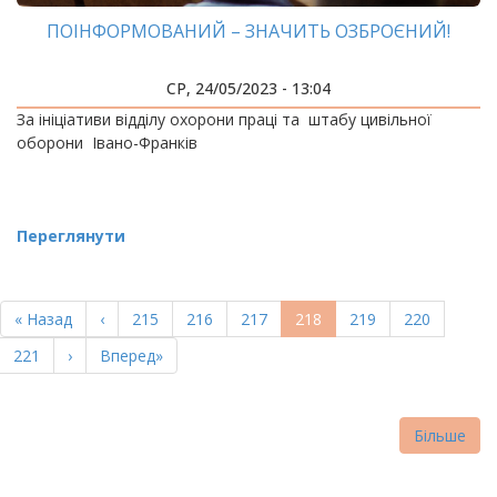
ПОІНФОРМОВАНИЙ – ЗНАЧИТЬ ОЗБРОЄНИЙ!
СР, 24/05/2023 - 13:04
За ініціативи відділу охорони праці та штабу цивільної
оборони Івано-Франків
Переглянути
РОЗБИВКА
НА
Перша
« Назад
Попередня
‹
Page
215
Page
216
Page
217
Поточна
218
Page
219
Page
220
СТОРІНКИ
сторінка
сторінка
сторінка
Page
221
Наступна
›
Остання
Вперед»
сторінка
сторінка
Більше