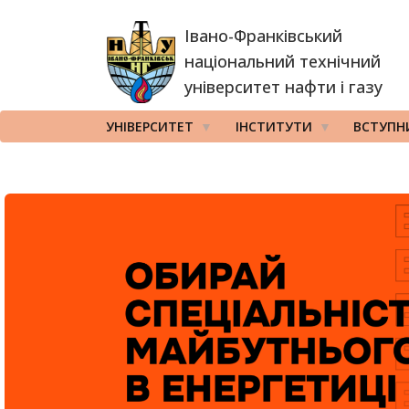
Перейти
Івано-Франківський
до
основного
національний технічний
вмісту
університет нафти і газу
УНІВЕРСИТЕТ
ІНСТИТУТИ
ВСТУПН