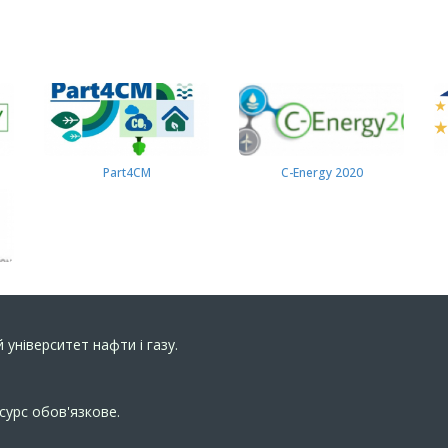
Part4СМ
C-Energy 2020
 університет нафти і газу.
сурс обов'язкове.