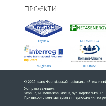
ПРОЄКТИ
EnyMSW
NET4SENERGY
eDigiStars
HE-CROSS
© 2025
Івано Франківський національний технічний
Усi права захищенi.
Україна, м. Івано-Франківськ, вул. Карпатська, 15.
При використанні матеріалів гіперпосилання на ре