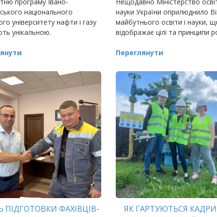
тню програму Івано-
Нещодавно Міністерство осві
ського національного
науки України оприлюднило Ві
ого університету нафти і газу
майбутнього освіти і науки, щ
ть унікальною.
відображає цілі та принципи р
янути
Переглянути
Ь ПІДГОТОВКИ ФАХІВЦІВ-
ЯК ГАРТУЮТЬСЯ КАДРИ