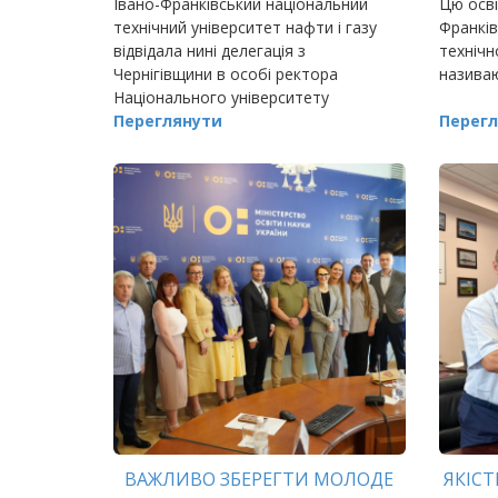
Івано-Франківський національний
Цю осві
технічний університет нафти і газу
Франків
відвідала нині делегація з
технічн
Чернігівщини в особі ректора
називаю
Національного університету
«Чернігівська політехніка» Олега
Переглянути
Перегл
Новомлинця
ВАЖЛИВО ЗБЕРЕГТИ МОЛОДЕ
ЯКІСТ