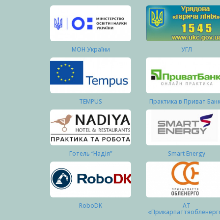
МОН України
УГЛ
TEMPUS
Практика в Приват Бан
Готель “Надія”
Smart Energy
RoboDK
АТ
«Прикарпаттяобленерг