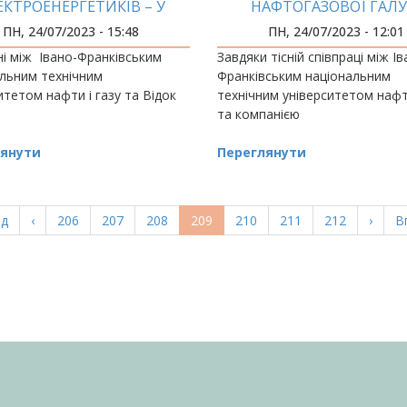
ЕКТРОЕНЕРГЕТИКІВ – У
НАФТОГАЗОВОЇ ГАЛУЗ
ПРІОРИТЕТІ
ВИРОБНИЧІ ПРАКТИ
ПН, 24/07/2023 - 15:48
ПН, 24/07/2023 - 12:01
і між Івано-Франківським
Завдяки тісній співпраці між Ів
льним технічним
Франківським національним
итетом нафти і газу та Відок
технічним університетом нафти
та компанією
янути
Переглянути
а
ад
Попередня
‹
Page
206
Page
207
Page
208
Поточна
209
Page
210
Page
211
Page
212
Насту
›
О
В
ка
сторінка
сторінка
сторі
с