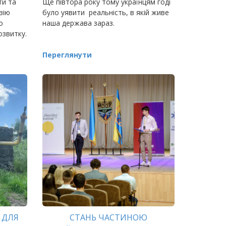
ти та
Ще півтора року тому українцям годі
зію
було уявити реальність, в якій живе
о
наша держава зараз.
озвитку.
Переглянути
 ДЛЯ
СТАНЬ ЧАСТИНОЮ