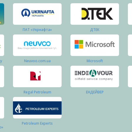
ПАТ «Укрнафта»
ДТЕК
ку
Neuvoo.com.ua
Microsoft
Regal Petroleum
ЕНДЕЙВЕР
Petroleum Experts
о»