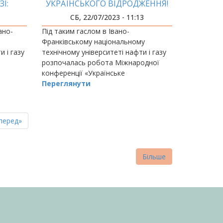
І:
УКРАЇНСЬКОГО ВІДРОДЖЕННЯ!
КИ
СБ, 22/07/2023 - 11:13
ано-
Під таким гаслом в Івано-
Франківському національному
 і газу
технічному університеті нафти і газу
розпочалась робота Міжнародної
конференції «Українське
відродження».
Переглянути
пна
стання
перед»
нка
торінка
Більше