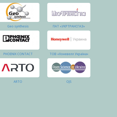
Geo synthesis
ПАТ «УКРТРАНСГАЗ»
PHOENIX CONTACT
ТОВ «Хоневелл Україна»
ARTO
OJS