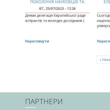
ПОКОЛІННЯ НАУКОВЦІВ ТА
ЕЛ
ВИЩУ ОСВІТУ УКРАЇНИ
ВТ, 25/07/2023 - 12:26
Днями делегація Європейської ради
Сьогодн
аспірантів та молодих дослідників (
націона
універс
Переглянути
Перегл
РОЗБИВКА
НА
Перш
« Наз
СТОРІНКИ
сторін
ПАРТНЕРИ