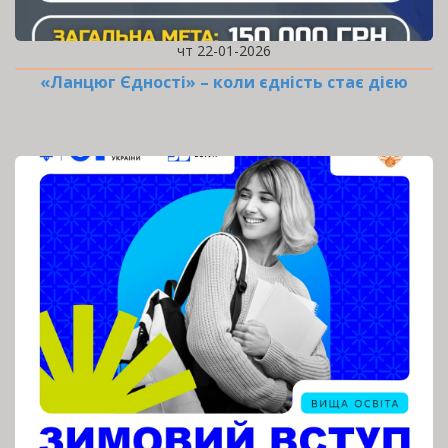
чт 22-01-2026
«Ланцюг Єдності» – коли єдність стає дією