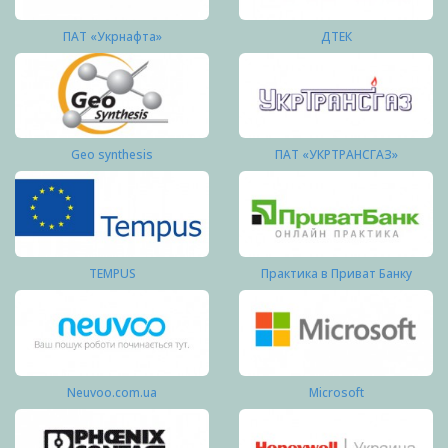
ПАТ «Укрнафта»
ДТЕК
Geo synthesis
ПАТ «УКРТРАНСГАЗ»
TEMPUS
Практика в Приват Банку
Neuvoo.com.ua
Microsoft