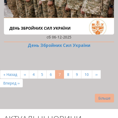
сб 06-12-2025
День Збройних Сил України
РОЗБИВКА
НА
Перша
« Назад
Попередня
‹‹
Page
4
Page
5
Page
6
Поточна
7
Page
8
Page
9
Page
10
Наступна
››
СТОРІНКИ
сторінка
сторінка
сторінка
сторінка
Остання
Вперед ››
сторінка
Більше