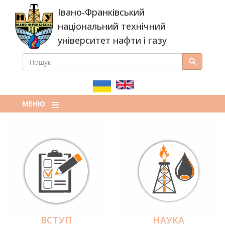
Перейти
Івано-Франківський
до
основного
національний технічний
вмісту
університет нафти і газу
ПОШУК
Пошук
ПОШУКОВА
ФОРМА
МЕНЮ
ВСТУП
НАУКА