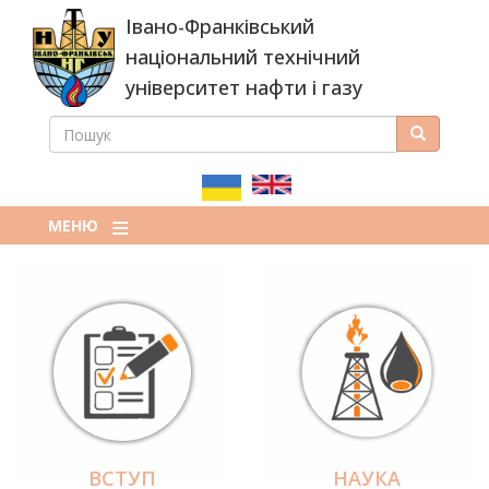
Перейти
Івано-Франківський
до
основного
національний технічний
вмісту
університет нафти і газу
ПОШУК
Пошук
ПОШУКОВА
ФОРМА
МЕНЮ
ВСТУП
НАУКА