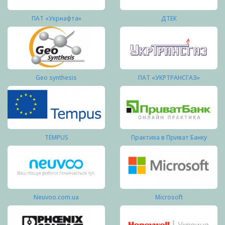
ПАТ «Укрнафта»
ДТЕК
Geo synthesis
ПАТ «УКРТРАНСГАЗ»
TEMPUS
Практика в Приват Банку
Neuvoo.com.ua
Microsoft