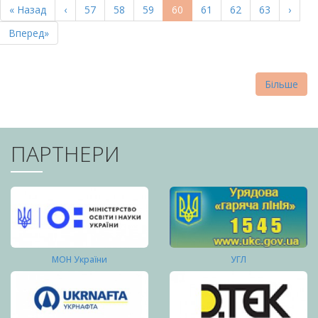
Перша
« Назад
Попередня
‹
Page
57
Page
58
Page
59
Поточна
60
Page
61
Page
62
Page
63
Насту
›
СТОРІНКИ
сторінка
сторінка
сторінка
сторі
Остання
Вперед»
сторінка
Більше
ПАРТНЕРИ
МОН України
УГЛ