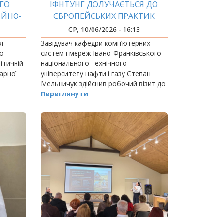
ГО
ІФНТУНГ ДОЛУЧАЄТЬСЯ ДО
ІЙНО-
ЄВРОПЕЙСЬКИХ ПРАКТИК
СТІ:
РОБОТОТЕХНІКИ
СР, 10/06/2026 - 16:13
І
я
Завідувач кафедри комп’ютерних
го
систем і мереж Івано-Франківського
ітичній
національного технічного
тарної
університету нафти і газу Степан
Мельничук здійснив робочий візит до
Грацького технічного університету
Переглянути
(TU Graz, Австрія) у межах
міжнародного проєкту Erasmus…