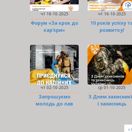
чт 16-10-2025
чт 16-10-2025
Форум «За крок до
10 років успіху т
кар’єри»
розвитку!
чт 02-10-2025
ср 01-10-2025
Запрошуємо
З Днем захисник
молодь до лав
і захисниць
оборонців України!
України!
РОЗБИВКА
НА
П
«
СТОРІНКИ