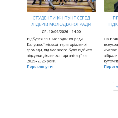
СТУДЕНТИ ІФНТУНГ СЕРЕД
П
ЛІДЕРІВ МОЛОДІЖНОЇ РАДИ
ПІД
КАЛУСЬКОЇ ГРОМАДИ
СР, 10/06/2026 - 14:00
Відбувся звіт Молодіжної ради
На Воли
Калуської міської територіальної
всеукра
громади, під час якого було підбито
«Svitiaz
підсумки діяльності організації за
зібрали
2025–2026 роки.
куточкі
Переглянути
Перегл
РОЗБИВКА
НА
«
СТОРІНКИ
с