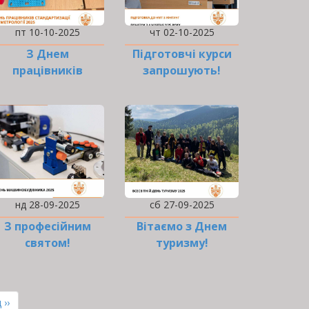
пт 10-10-2025
чт 02-10-2025
З Днем
Підготовчі курси
працівників
запрошують!
стандартизації та
метрології!
нд 28-09-2025
сб 27-09-2025
З професійним
Вітаємо з Днем
святом!
туризму!
ня
 ››