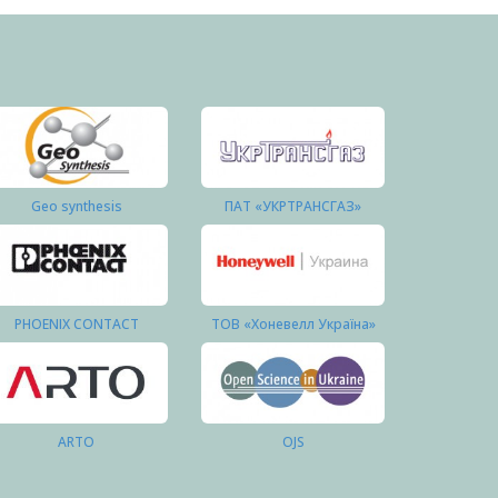
Geo synthesis
ПАТ «УКРТРАНСГАЗ»
PHOENIX CONTACT
ТОВ «Хоневелл Україна»
ARTO
OJS