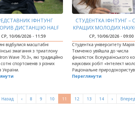
РЕДСТАВНИК ІФНТУНГ
СТУДЕНТКА ІФНТУНГ – 
КОРИВ ДИСТАНЦІЮ HALF
КРАЩИХ МОЛОДИХ НАУК
IRONMAN
УКРАЇНИ!
СР, 10/06/2026 - 11:59
СР, 10/06/2026 - 09:00
ні відбулися масштабні
Студентка університету Марія
їнські змагання з триатлону
Тємченко увійшла до числа
 Iron Wave 70.3», які традиційно
фіналісток Всеукраїнського к
 сотні спортсменів з різних
наукових робіт «Інтелект моло
в України.
Раціональне природокористув
янути
новітні енергоефективні техно
Переглянути
Перша
 Назад
Попередня
‹
Page
8
Page
9
Page
10
Поточна
11
Page
12
Page
13
Page
14
Наступна
›
Остан
Вперед
торінка
сторінка
сторінка
сторінка
сторін