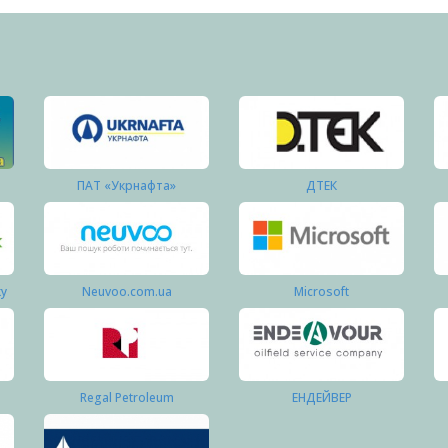
ПАТ «Укрнафта»
ДТЕК
ку
Neuvoo.com.ua
Microsoft
Regal Petroleum
ЕНДЕЙВЕР