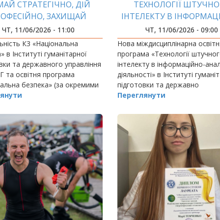
МАЙ СТРАТЕГІЧНО, ДІЙ
ТЕХНОЛОГІЇ ШТУЧНО
ОФЕСІЙНО, ЗАХИЩАЙ
ІНТЕЛЕКТУ В ІНФОРМАЦ
МАЙБУТНЄ!
АНАЛІТИЧНІЙ ДІЯЛЬНО
ЧТ, 11/06/2026 - 11:00
ЧТ, 11/06/2026 - 09:00
КЕРУЙ ДАНИМИ, ЯК
ьність К3 «Національна
Нова міждисциплінарна освітн
ЗМІНЮЮТЬ СВІТ
» в Інституті гуманітарної
програма «Технології штучно
вки та державного управління
інтелекту в інформаційно-анал
 та освітня програма
діяльності» в Інституті гумані
альна безпека» (за окремими
підготовки та державно
 забезпечення і видами
янути
Переглянути
сті) бакалаврського рівня
 фахівців,…