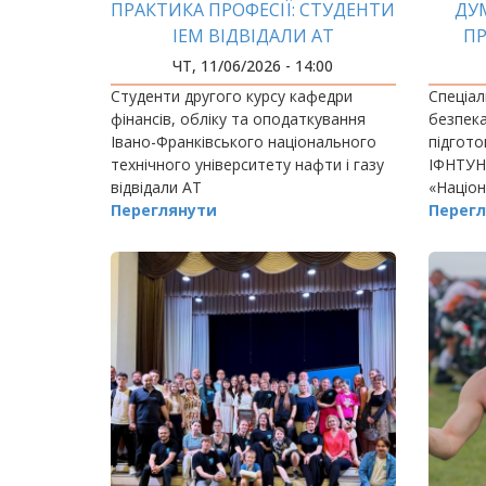
ПРАКТИКА ПРОФЕСІЇ: СТУДЕНТИ
ДУ
ІЕМ ВІДВІДАЛИ АТ
ПР
«ПРИКАРПАТТЯОБЛЕНЕРГО»
ЧТ, 11/06/2026 - 14:00
Студенти другого курсу кафедри
Спеціал
фінансів, обліку та оподаткування
безпека
Івано-Франківського національного
підгото
технічного університету нафти і газу
ІФНТУНГ
відвідали АТ
«Націон
«Прикарпаттяобленерго».
Переглянути
сферами
Перегл
діяльно
готують