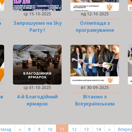
ср 15-10-2025
нд 12-10-2025
а
Запрошуємо на Sky
Олімпіада з
Party !
програмування
2025
ср 01-10-2025
вт 30-09-2025
ів
4-й Благодійний
Вітаємо з
ярмарок
Всеукраїнським
днем бібліотек!
ерша
 Назад
Попередня
‹‹
Page
8
Page
9
Page
10
Поточна
11
Page
12
Page
13
Page
14
Наступна
››
Остан
Вперед