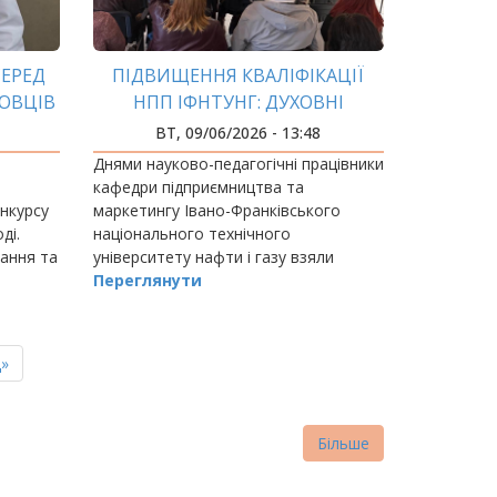
СЕРЕД
ПІДВИЩЕННЯ КВАЛІФІКАЦІЇ
ОВЦІВ
НПП ІФНТУНГ: ДУХОВНІ
ЦІННОСТІ, ПІДПРИЄМНИЦТВО
ВТ, 09/06/2026 - 13:48
ТА РОЗВИТОК ГРОМАД
Днями науково-педагогічні працівники
кафедри підприємництва та
онкурсу
маркетингу Івано-Франківського
ді.
національного технічного
ання та
університету нафти і газу взяли
логії».
участь у програмі підвищення
Переглянути
кваліфікації «Духовні цінності,
підприємництво, маркетинг та
туризм:…
ня
»
ка
Більше