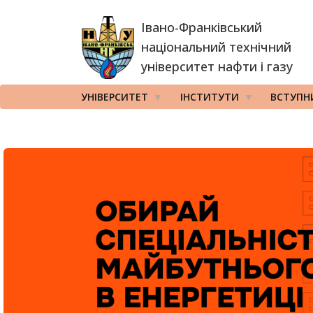
Перейти
Івано-Франківський
до
основного
національний технічний
вмісту
університет нафти і газу
УНІВЕРСИТЕТ
ІНСТИТУТИ
ВСТУПН
2026