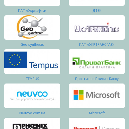
ПАТ «Укрнафта»
ДТЕК
Geo synthesis
ПАТ «УКРТРАНСГАЗ»
TEMPUS
Практика в Приват Банку
Neuvoo.com.ua
Microsoft