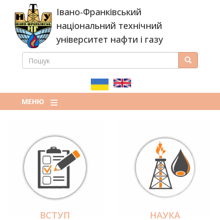
Перейти
Івано-Франківський
до
основного
національний технічний
вмісту
університет нафти і газу
ПОШУК
Пошук
ПОШУКОВА
ФОРМА
МЕНЮ
ВСТУП
НАУКА