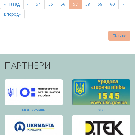
Перша
« Назад
Попередня
‹
Page
54
Page
55
Page
56
Поточна
57
Page
58
Page
59
Page
60
Насту
›
СТОРІНКИ
сторінка
сторінка
сторінка
сторі
Остання
Вперед»
сторінка
Більше
ПАРТНЕРИ
МОН України
УГЛ