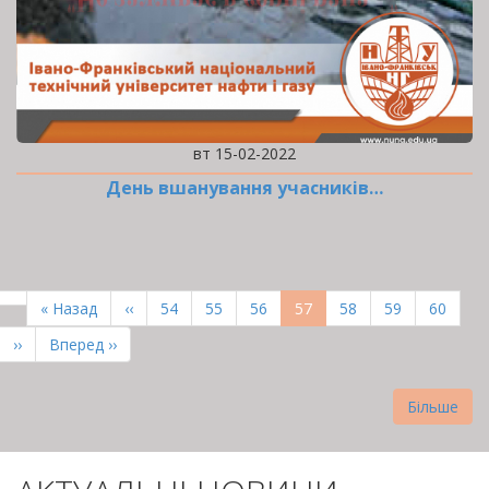
вт 15-02-2022
День вшанування учасників…
РОЗБИВКА
НА
Перша
« Назад
Попередня
‹‹
Page
54
Page
55
Page
56
Поточна
57
Page
58
Page
59
Page
60
СТОРІНКИ
сторінка
сторінка
сторінка
Наступна
››
Остання
Вперед ››
сторінка
сторінка
Більше