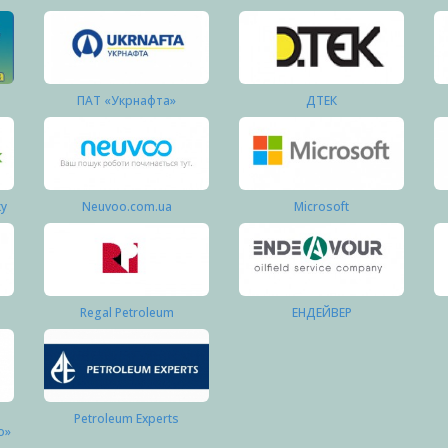
ПАТ «Укрнафта»
ДТЕК
ку
Neuvoo.com.ua
Microsoft
Regal Petroleum
ЕНДЕЙВЕР
Petroleum Experts
о»