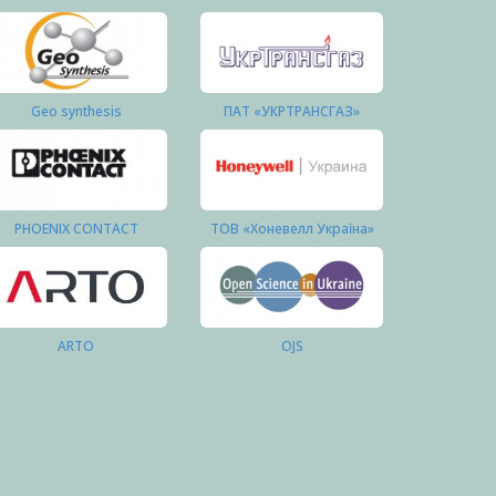
Geo synthesis
ПАТ «УКРТРАНСГАЗ»
PHOENIX CONTACT
ТОВ «Хоневелл Україна»
ARTO
OJS