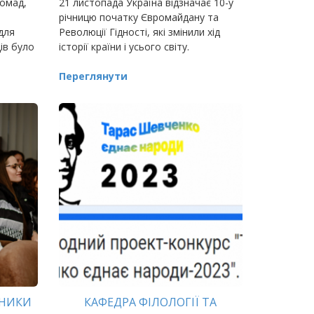
ромад,
21 листопада Україна відзначає 10-у
річницю початку Євромайдану та
для
Революції Гідності, які змінили хід
ів було
історії країни і усього світу.
безпека
Переглянути
СНИКИ
КАФЕДРА ФІЛОЛОГІЇ ТА