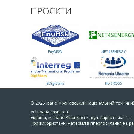
ПРОЄКТИ
EnyMSW
NET4SENERGY
eDigiStars
HE-CROSS
© 2025
Івано Франківський національний технічний
Усi права захищенi.
Україна, м. Івано-Франківськ, вул. Карпатська, 15.
При використанні матеріалів гіперпосилання на ре