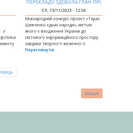
ПЕРЕКЛАДУ ЗДОБУЛА ГРАН-ПРІ
МІЖНАРОДНОГО КОНКУРСУ-
СР, 15/11/2023 - 12:56
ПРОЕКТУ «ТАРАС ШЕВЧЕНКО
Міжнародний конкурс-проект «Тарас
ЄДНАЄ НАРОДИ»
Шевченко єднає народи», метою
– з
якого є входження України до
фспілка
світового інформаційного простору
джменту
завдяки творчості величної п
Переглянути
пна
стання
перед»
нка
торінка
Більше