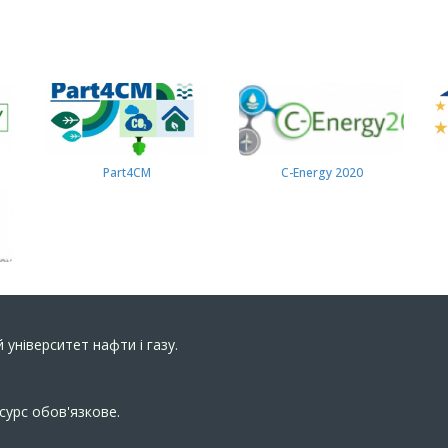
Part4СМ
C-Energy 2020
 університет нафти і газу.
сурс обов'язкове.