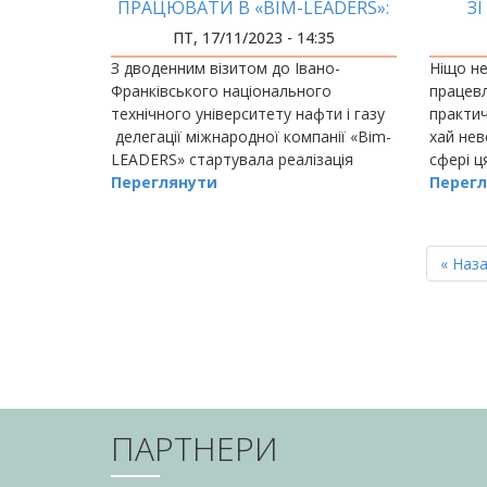
ПРАЦЮВАТИ В «BIM-LEADERS»:
З
НОВІ ПЕРСПЕКТИВИ
ПТ, 17/11/2023 - 14:35
З дводенним візитом до Івано-
Ніщо не
Франківського національного
працевл
технічного університету нафти і газу
практич
делегації міжнародної компанії «Bim-
хай нев
LEADERS» стартувала реалізація
сфері ц
підписаного нещодавно ректором
Переглянути
особлив
Перегл
ІФНТУНГ Ігорем ЧУДИКОМ
розвива
Меморандуму про співпрацю.
РОЗБИВКА
НА
Перш
« Наз
СТОРІНКИ
сторін
ПАРТНЕРИ