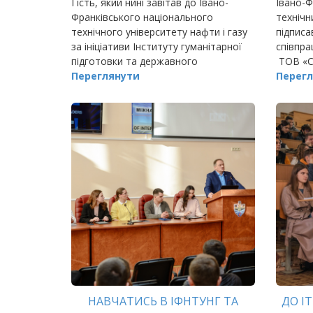
Гість, який нині завітав до Івано-
Івано-Ф
Франківського національного
технічн
технічного університету нафти і газу
підписа
за ініціативи Інституту гуманітарної
співпра
підготовки та державного
ТОВ «С
управління, відомий всій державі.
Переглянути
«Прика
Перегл
НАВЧАТИСЬ В ІФНТУНГ ТА
ДО І