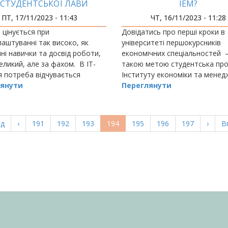
І СТУДЕНТСЬКОЇ ЛАВИ
ІЕМ?
ПТ, 17/11/2023 - 11:43
ЧТ, 16/11/2023 - 11:28
 цінується при
Довідатись про перші кроки в
аштуванні так високо, як
університеті першокурсників
ні навички та досвід роботи,
економічних спеціальностей 
еликий, але за фахом. В ІТ-
такою метою студентська про
я потреба відчувається
Інституту економіки та мене
о гостро, тут все
янути
організувала захід &nb
Переглянути
ється дуже швидко.
а
ад
Попередня
‹
Page
191
Page
192
Page
193
Поточна
194
Page
195
Page
196
Page
197
Насту
›
О
В
ка
сторінка
сторінка
сторі
с