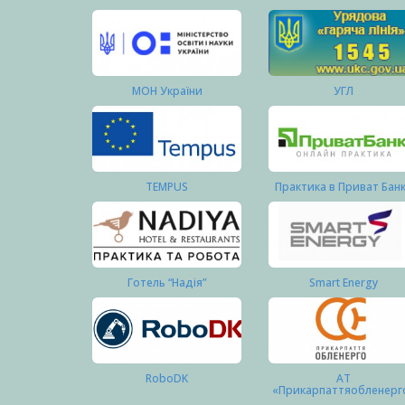
МОН України
УГЛ
TEMPUS
Практика в Приват Бан
Готель “Надія”
Smart Energy
RoboDK
АТ
«Прикарпаттяобленерг