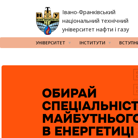
Перейти
Івано-Франківський
до
основного
національний технічний
вмісту
університет нафти і газу
УНІВЕРСИТЕТ
ІНСТИТУТИ
ВСТУПН