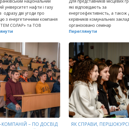
ранківський національний
Для представників місцевих г
ий університет нафти і газу
які відповідають за
в одразу дві угоди про
енергоефективність, а також 
цю з енергетичними компанія
керівників комунальних заклад
ТЕМ СОЛАР» та ТОВ
організовано семінар
рпа
янути
«Енергоефективність, енерго
Переглянути
та енергоефективні рішення в
комунальних закладах
територіальних…
Т-КОМПАНІЙ – ПО ДОСВІД
ЯК СПРАВИ, ПЕРШОКУР