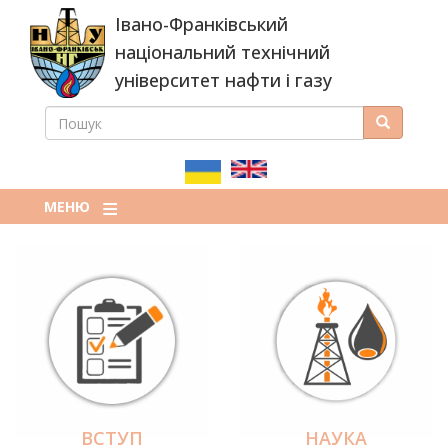
Перейти
Івано-Франківський
до
основного
національний технічний
вмісту
університет нафти і газу
ПОШУК
Пошук
ПОШУКОВА
ФОРМА
МЕНЮ
ВСТУП
НАУКА