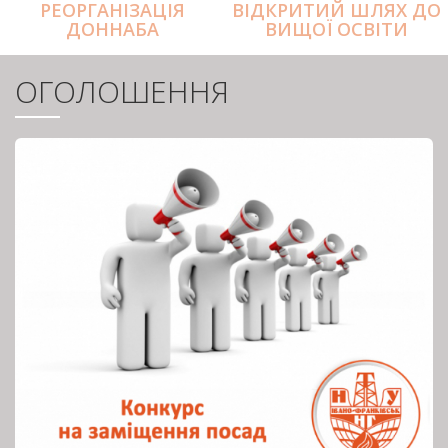
РЕОРГАНІЗАЦІЯ
ВІДКРИТИЙ ШЛЯХ ДО
ДОННАБА
ВИЩОЇ ОСВІТИ
ОГОЛОШЕННЯ