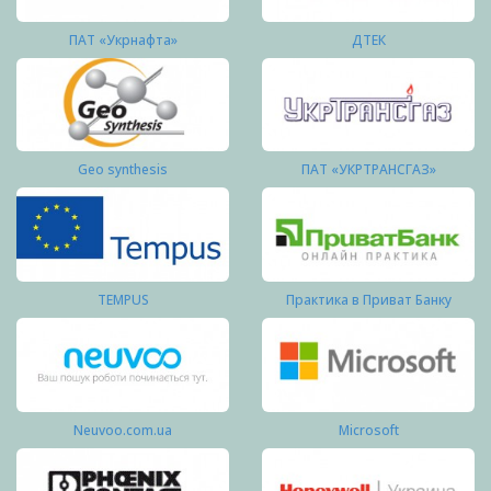
ПАТ «Укрнафта»
ДТЕК
Geo synthesis
ПАТ «УКРТРАНСГАЗ»
TEMPUS
Практика в Приват Банку
Neuvoo.com.ua
Microsoft