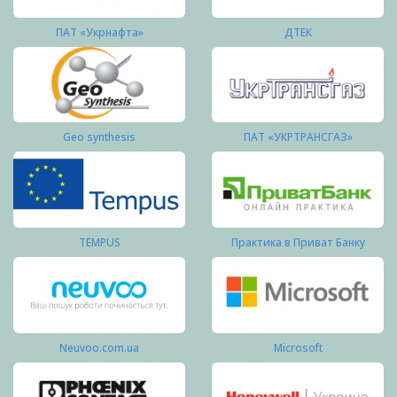
ПАТ «Укрнафта»
ДТЕК
Geo synthesis
ПАТ «УКРТРАНСГАЗ»
TEMPUS
Практика в Приват Банку
Neuvoo.com.ua
Microsoft