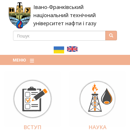
Перейти
Івано-Франківський
до
основного
національний технічний
вмісту
університет нафти і газу
ПОШУК
Пошук
ПОШУКОВА
ФОРМА
МЕНЮ
ВСТУП
НАУКА