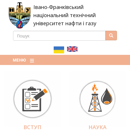
Перейти
Івано-Франківський
до
основного
національний технічний
вмісту
університет нафти і газу
ПОШУК
Пошук
ПОШУКОВА
ФОРМА
МЕНЮ
ВСТУП
НАУКА