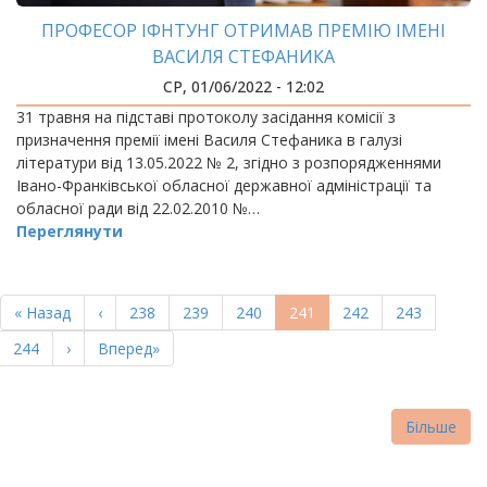
ПРОФЕСОР ІФНТУНГ ОТРИМАВ ПРЕМІЮ ІМЕНІ
ВАСИЛЯ СТЕФАНИКА
СР, 01/06/2022 - 12:02
31 травня на підставі протоколу засідання комісії з
призначення премії імені Василя Стефаника в галузі
літератури від 13.05.2022 № 2, згідно з розпорядженнями
Івано-Франківської обласної державної адміністрації та
обласної ради від 22.02.2010 №…
Переглянути
РОЗБИВКА
НА
Перша
« Назад
Попередня
‹
Page
238
Page
239
Page
240
Поточна
241
Page
242
Page
243
СТОРІНКИ
сторінка
сторінка
сторінка
Page
244
Наступна
›
Остання
Вперед»
сторінка
сторінка
Більше