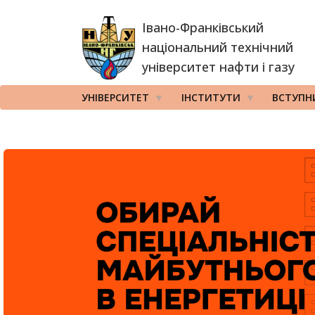
Перейти
Івано-Франківський
до
основного
національний технічний
вмісту
університет нафти і газу
УНІВЕРСИТЕТ
ІНСТИТУТИ
ВСТУПН