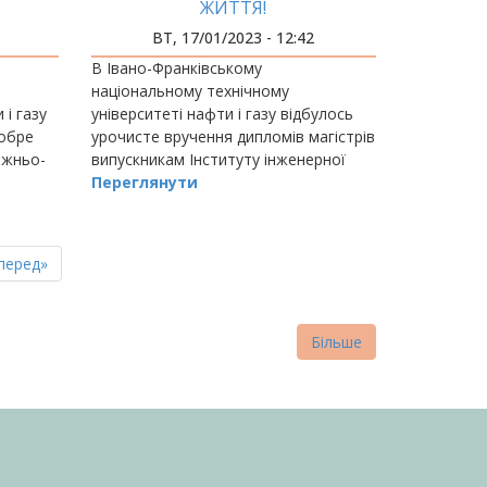
ЖИТТЯ!
ВТ, 17/01/2023 - 12:42
В Івано-Франківському
національному технічному
 і газу
університеті нафти і газу відбулось
добре
урочисте вручення дипломів магістрів
ожньо-
випускникам Інституту інженерної
механіки.
Переглянути
пна
стання
перед»
нка
торінка
Більше