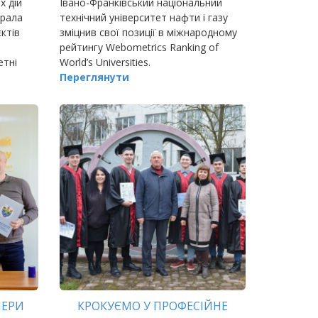
х дій
Івано-Франківський національний
брала
технічний університет нафти і газу
ктів
зміцнив свої позиції в міжнародному
рейтингу Webometrics Ranking of
етні
World’s Universities.
ження
Переглянути
НЕРИ
КРОКУЄМО У ПРОФЕСІЙНЕ