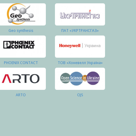
Geo synthesis
ПАТ «УКРТРАНСГАЗ»
PHOENIX CONTACT
ТОВ «Хоневелл Україна»
ARTO
OJS