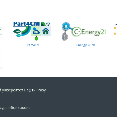
Part4СМ
C-Energy 2020
 університет нафти і газу.
сурс обов'язкове.