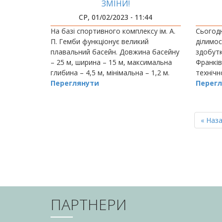
ЗМІНИ!
АМЕ
СР, 01/02/2023 - 11:44
О
На базі спортивного комплексу ім. А.
Сьогодн
П. Гемби функціонує великий
ділимо
плавальний басейн. Довжина басейну
здобутк
– 25 м, ширина – 15 м, максимальна
Франків
глибина – 4,5 м, мінімальна – 1,2 м.
технічн
Переглянути
Перегл
РОЗБИВКА
НА
Перш
« Наз
СТОРІНКИ
сторін
ПАРТНЕРИ