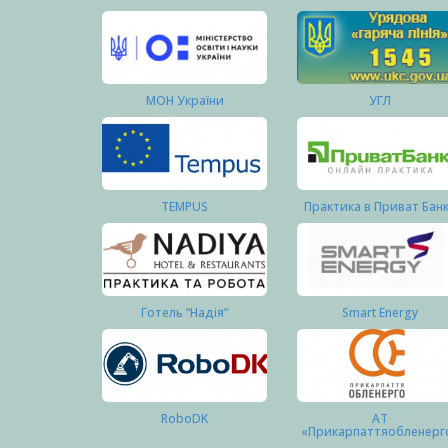
МОН України
УГЛ
TEMPUS
Практика в Приват Бан
Готель “Надія”
Smart Energy
RoboDK
АТ
«Прикарпаттяобленерг