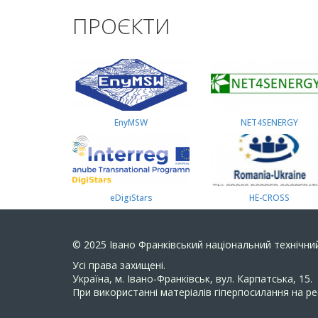
ПРОЄКТИ
EnyMSW
NET4SENERGY
eDigiStars
HE-CROSS
© 2025
Івано Франківський національний технічний
Усi права захищенi.
Україна, м. Івано-Франківськ, вул. Карпатська, 15.
При використанні матеріалів гіперпосилання на ре