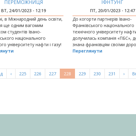
ПЕРЕМОЖНИЦЯ
ІФНТУНГ
РИКАНСЬКОЇ ПРОГРАМИ
ВТ, 24/01/2023 - 12:19
ПТ, 20/01/2023 - 12:47
БМІНУ GLOBAL UGRAD
і, в Міжнародний день освіти,
До когорти партнерів Івано-
ся ще одним вагомим
Франківського національного
ом студентів Івано-
технічного університету нафти
ського національного
долучилась компанія «ПБС», 
ого університету нафти і газу!
знана франківцям своїми дор
янути
будівельними роботами.
Переглянути
а
ад
Попередня
‹
Page
225
Page
226
Page
227
Поточна
228
Page
229
Page
230
Page
231
Насту
›
О
В
ка
сторінка
сторінка
сторі
с