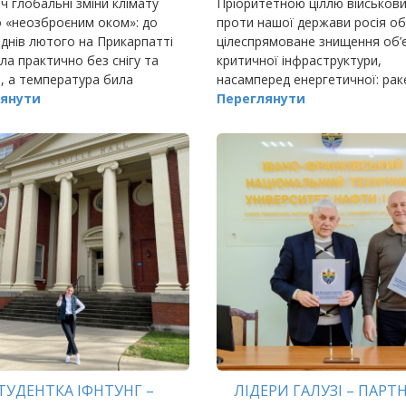
ч глобальні зміни клімату
Пріоритетною ціллю військови
 «неозброєним оком»: до
проти нашої держави росія о
днів лютого на Прикарпатті
цілеспрямоване знищення об’є
ла практично без снігу та
критичної інфраструктури,
, а температура била
насамперед енергетичної: рак
ні рекорди.
янути
удари по ТЕС та ТЕЦ, пошкод
Переглянути
трансформаторів і ліній
електропередач, обстріли ат
ТУДЕНТКА ІФНТУНГ –
ЛІДЕРИ ГАЛУЗІ – ПАРТ