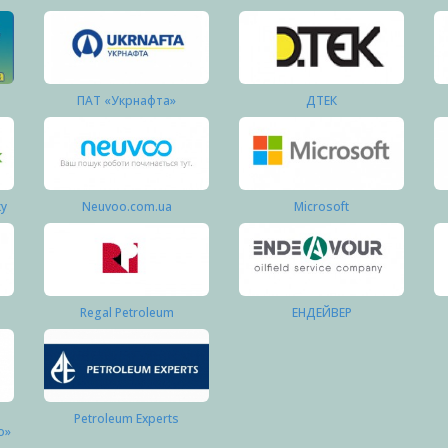
ПАТ «Укрнафта»
ДТЕК
ку
Neuvoo.com.ua
Microsoft
Regal Petroleum
ЕНДЕЙВЕР
Petroleum Experts
о»