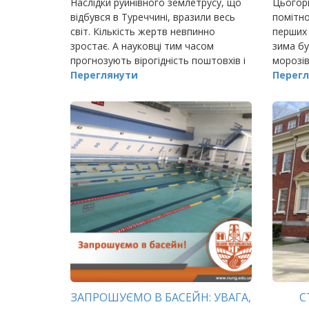
Наслідки руйнівного землетрусу, що
Цьогорі
відбувся в Туреччині, вразили весь
помітно
світ. Кількість жертв невпинно
перших 
зростає. А науковці тим часом
зима бу
прогнозують вірогідність поштовхів і
морозів
в інших країнах. Пригадуючи
Переглянути
абсолют
Перегл
землетруси, хвилі яких сягали нашої
держави,…
ЗАПРОШУЄМО В БАСЕЙН: УВАГА,
С