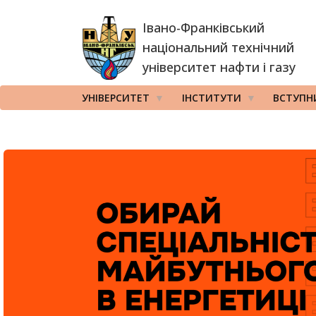
Перейти
Івано-Франківський
до
основного
національний технічний
вмісту
університет нафти і газу
УНІВЕРСИТЕТ
ІНСТИТУТИ
ВСТУПН