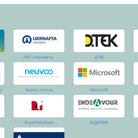
ПАТ «Укрнафта»
ДТЕК
ку
Neuvoo.com.ua
Microsoft
Regal Petroleum
ЕНДЕЙВЕР