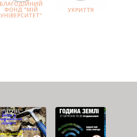
БЛАГОДІЙНИЙ
ФОНД "МІЙ
УКРИТТЯ
УНІВЕРСИТЕТ"