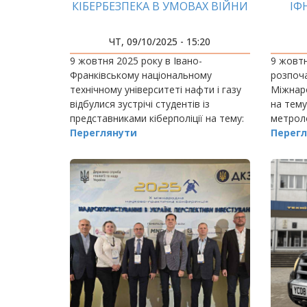
КІБЕРБЕЗПЕКА В УМОВАХ ВІЙНИ
ІФ
МЕТ
ЧТ, 09/10/2025 - 15:20
9 жовтня 2025 року в Івано-
9 жовтн
Франківському національному
розпоч
технічному університеті нафти і газу
Міжнар
відбулися зустрічі студентів із
на тему
представниками кіберполіції на тему:
метроло
«Кіберзлочинність та безпека в
Переглянути
природн
Перегл
мережі».
в Укр