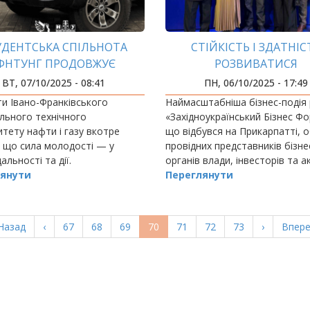
УДЕНТСЬКА СПІЛЬНОТА
СТІЙКІСТЬ І ЗДАТНІС
ФНТУНГ ПРОДОВЖУЄ
РОЗВИВАТИСЯ
ПІДТРИМУВАТИ ЗСУ
ВТ, 07/10/2025 - 08:41
ПН, 06/10/2025 - 17:49
и Івано-Франківського
Наймасштабніша бізнес-подія 
льного технічного
«Західноукраїнський Бізнес Фо
итету нафти і газу вкотре
що відбувся на Прикарпатті, о
 що сила молодості — у
провідних представників бізне
альності та дії.
органів влади, інвесторів та 
янути
громадян для обговорення
Переглянути
актуальних викликів та глоба
тенденцій,…
ерша
Назад
Попередня
‹
Page
67
Page
68
Page
69
Поточна
70
Page
71
Page
72
Page
73
Наступна
›
Остан
Впере
орінка
сторінка
сторінка
сторінка
сторі