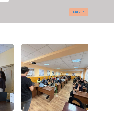
нка
Більше