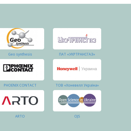
Geo synthesis
ПАТ «УКРТРАНСГАЗ»
PHOENIX CONTACT
ТОВ «Хоневелл Україна»
ARTO
OJS