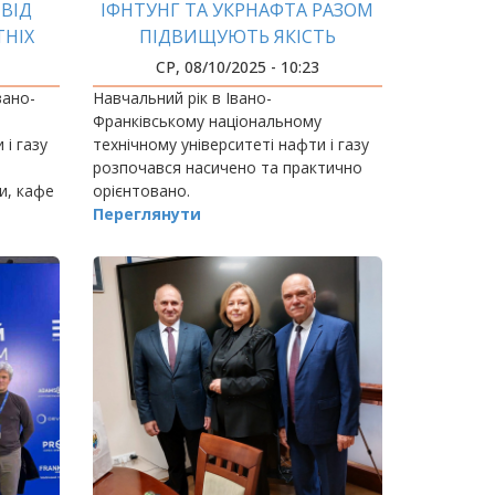
ВІД
ІФНТУНГ ТА УКРНАФТА РАЗОМ
ТНІХ
ПІДВИЩУЮТЬ ЯКІСТЬ
КІВ
ПІДГОТОВКИ ФАХІВЦІВ
СР, 08/10/2025 - 10:23
вано-
Навчальний рік в Івано-
Франківському національному
 і газу
технічному університеті нафти і газу
розпочався насичено та практично
и, кафе
орієнтовано.
Переглянути