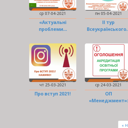
ср 07-04-2021
пн 05-04-2021
«Актуальні
ІІ тур
проблеми…
Всеукраїнського
чт 25-03-2021
ср 24-03-2021
Про вступ 2021!
ОП
«Менеджмент»
оn-line візит
експертної груп
РОЗБИВКА
НА
Пе
« 
СТОРІНКИ