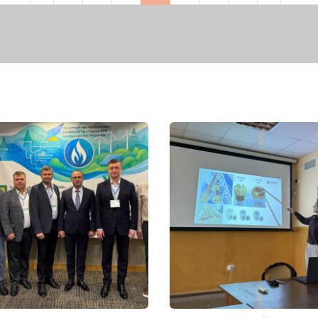
рінка
сторінка
сторінка
сторінка
сторі