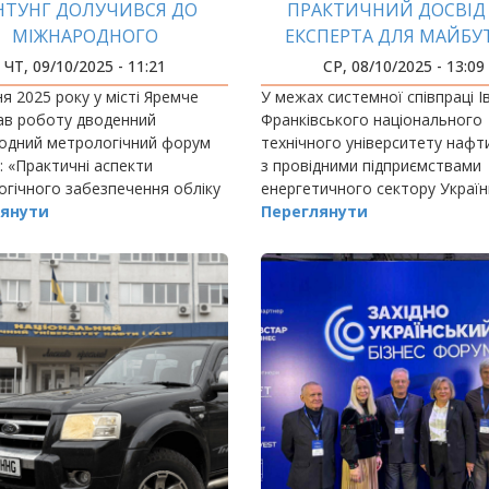
НТУНГ ДОЛУЧИВСЯ ДО
ПРАКТИЧНИЙ ДОСВІД 
МІЖНАРОДНОГО
ЕКСПЕРТА ДЛЯ МАЙБУ
РОЛОГІЧНОГО ФОРУМУ
ІНЖЕНЕРІВ-НАФТОВИ
ЧТ, 09/10/2025 - 11:21
СР, 08/10/2025 - 13:09
я 2025 року у місті Яремче
У межах системної співпраці І
ав роботу дводенний
Франківського національного
одний метрологічний форум
технічного університету нафти
: «Практичні аспекти
з провідними підприємствами
гічного забезпечення обліку
енергетичного сектору Україн
ого та відновлювальних газів
янути
Переглянути
аїні».