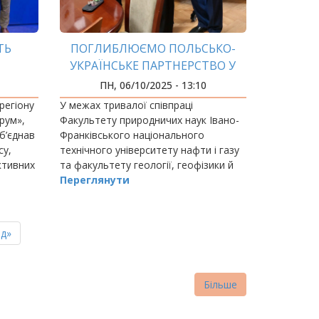
ТЬ
ПОГЛИБЛЮЄМО ПОЛЬСЬКО-
УКРАЇНСЬКЕ ПАРТНЕРСТВО У
СФЕРІ ОСВІТИ ТА НАУКИ
ПН, 06/10/2025 - 13:10
регіону
У межах тривалої співпраці
рум»,
Факультету природничих наук Івано-
б’єднав
Франківського національного
су,
технічного університету нафти і газу
активних
та факультету геології, геофізики й
охорони навколишнього середовища
Переглянути
льних
ня
д»
нка
Більше