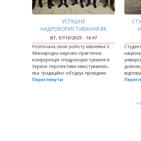
УСПІШНЕ
СТ
НАДРОКОРИСТУВАННЯ ЯК
І
ВИКЛИК НАЦІОНАЛЬНОГО
ВТ, 07/10/2025 - 16:47
МАСШТАБУ
Розпочала свою роботу ювілейна Х
Студент
Міжнародна науково-практична
націона
конференція «Надрокористування в
універс
Україні: перспективи інвестування»,
довели,
яка традиційно об’єднує провідних
відповід
фахівців галузі, науковців,
Переглянути
Перегл
представників державних установ та
бізнесу для…
РОЗБИВКА
НА
П
« 
СТОРІНКИ
ст