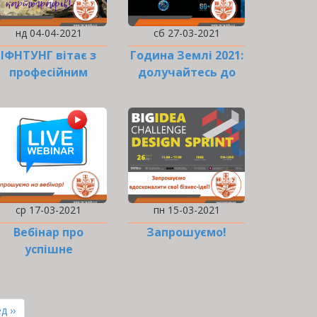
нд 04-04-2021
сб 27-03-2021
ІФНТУНГ вітає з
Година Землі 2021:
професійним
долучайтесь до
святом геологів,…
акції!
ср 17-03-2021
пн 15-03-2021
Вебінар про
Запрошуємо!
успішне
рацевлаштування
ння
д ››