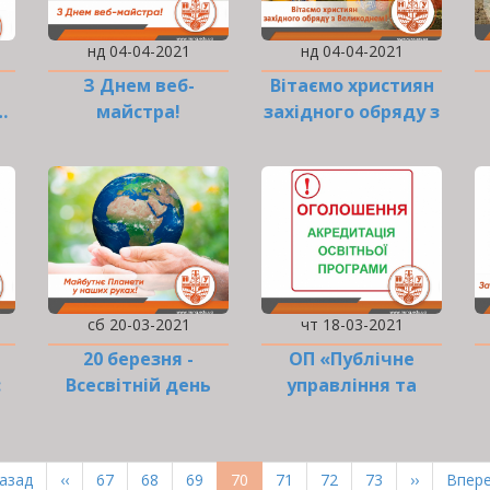
нд 04-04-2021
нд 04-04-2021
З Днем веб-
Вітаємо християн
…
майстра!
західного обряду з
Великоднем!
сб 20-03-2021
чт 18-03-2021
20 березня -
ОП «Публічне
:
Всесвітній день
управління та
Землі!
адміністрування»:
п
и
оn-line візит
експертної групи
рша
Назад
Попередня
‹‹
Page
67
Page
68
Page
69
Поточна
70
Page
71
Page
72
Page
73
Наступна
››
Оста
Впере