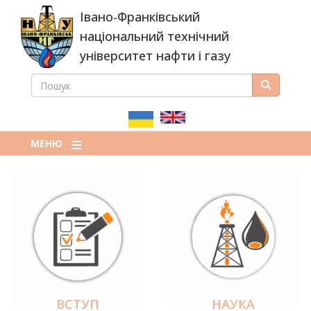
Перейти
Івано-Франківський
до
основного
національний технічний
вмісту
університет нафти і газу
ПОШУК
Пошук
ПОШУКОВА
ФОРМА
МЕНЮ
ВСТУП
НАУКА