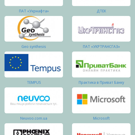
ПАТ «Укрнафта»
ДТЕК
Geo synthesis
ПАТ «УКРТРАНСГАЗ»
TEMPUS
Практика в Приват Банку
Neuvoo.com.ua
Microsoft