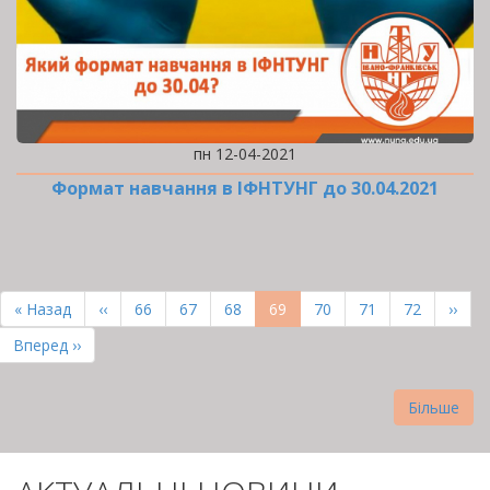
пн 12-04-2021
Формат навчання в ІФНТУНГ до 30.04.2021
РОЗБИВКА
НА
Перша
« Назад
Попередня
‹‹
Page
66
Page
67
Page
68
Поточна
69
Page
70
Page
71
Page
72
Наст
››
СТОРІНКИ
сторінка
сторінка
сторінка
сторі
Остання
Вперед ››
сторінка
Більше