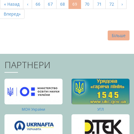
Перша
« Назад
Попередня
‹
Page
66
Page
67
Page
68
Поточна
69
Page
70
Page
71
Page
72
Насту
›
СТОРІНКИ
сторінка
сторінка
сторінка
сторі
Остання
Вперед»
сторінка
Більше
ПАРТНЕРИ
МОН України
УГЛ