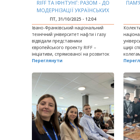
RIFF ТА ІФНТУНГ: РАЗОМ - ДО
ПАМ’
МОДЕРНІЗАЦІЇ УКРАЇНСЬКИХ
ДОСЛІДЖЕНЬ
ПТ, 31/10/2025 - 12:04
Івано-Франківський національний
Колекти
технічний університет нафти і газу
націона
відвідали представники
універс
європейського проекту RIFF –
щирі сп
ініціативи, спрямованої на розвиток
колегам
дослідницької інфраструктури в
Переглянути
спільно
Перегл
Європі.
України
Василь