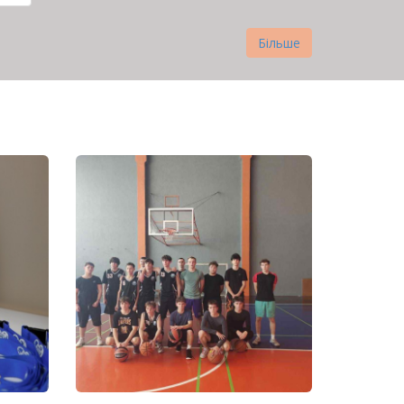
нка
Більше