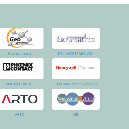
Geo synthesis
ПАТ «УКРТРАНСГАЗ»
PHOENIX CONTACT
ТОВ «Хоневелл Україна»
ARTO
OJS