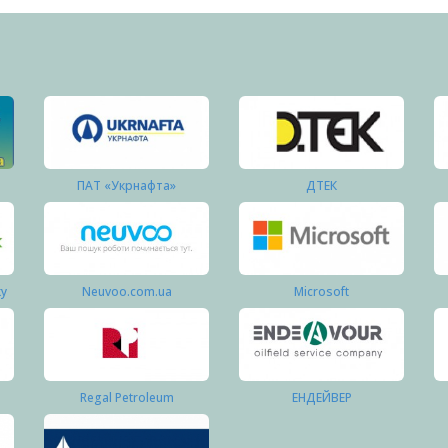
ПАТ «Укрнафта»
ДТЕК
ку
Neuvoo.com.ua
Microsoft
Regal Petroleum
ЕНДЕЙВЕР