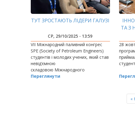
ТУТ ЗРОСТАЮТЬ ЛІДЕРИ ГАЛУЗІ
ІННО
ТА З
СТУ
СР, 29/10/2025 - 13:59
VIІ Міжнародний паливний конгрес
28 жовт
SPE (Society of Petroleum Engineers)
програ
студентів і молодих учених, який став
приймал
невід’ємною
студен
складовою Міжнародного
нафтогазового форуму
Переглянути
Перегл
«Нафтогазова енергетика»,
відбувається в Івано-Франківському
РОЗБИВКА
НА
на
П
« 
СТОРІНКИ
ст