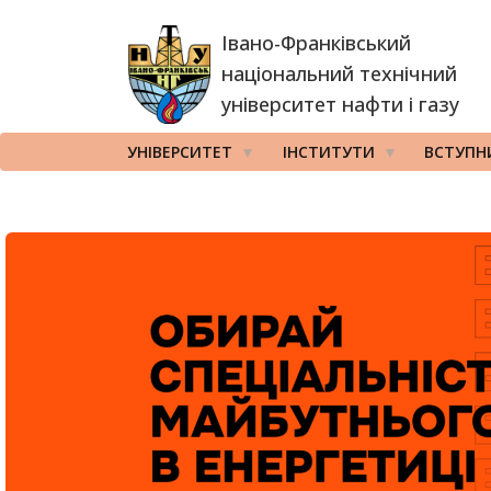
Перейти
Івано-Франківський
до
основного
національний технічний
вмісту
університет нафти і газу
УНІВЕРСИТЕТ
ІНСТИТУТИ
ВСТУПН