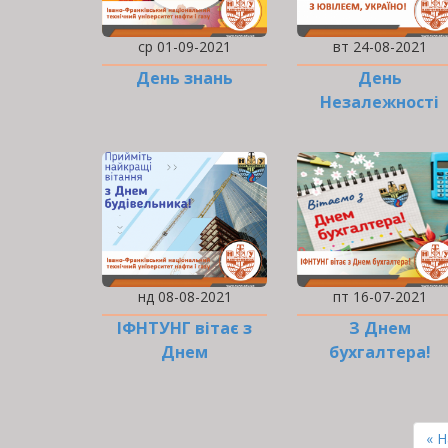
ср 01-09-2021
вт 24-08-2021
День знань
День
Незалежності
України
нд 08-08-2021
пт 16-07-2021
ІФНТУНГ вітає з
З Днем
Днем
бухгалтера!
будівельника!
РОЗБИВКА
НА
Пе
« 
СТОРІНКИ