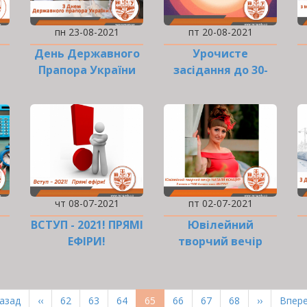
пн 23-08-2021
пт 20-08-2021
День Державного
Урочисте
Прапора України
засідання до 30-
річчя
Незалежності
України!
чт 08-07-2021
пт 02-07-2021
ВСТУП - 2021! ПРЯМІ
Ювілейний
ЕФІРИ!
творчий вечір
Наталії Концур!
рша
Назад
Попередня
‹‹
Page
62
Page
63
Page
64
Поточна
65
Page
66
Page
67
Page
68
Наступна
››
Оста
Впере