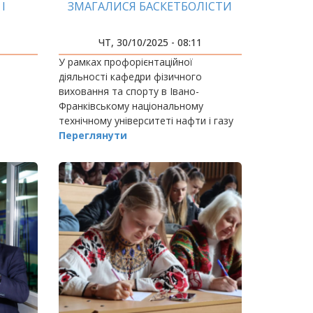
І
ЗМАГАЛИСЯ БАСКЕТБОЛІСТИ
ЧТ, 30/10/2025 - 08:11
У рамках профорієнтаційної
діяльності кафедри фізичного
виховання та спорту в Івано-
Франківському національному
технічному університеті нафти і газу
відбулась товариська баскетбольна
Переглянути
гра між студентами оздоровчої секції
«Баскетбол» (тренер — доцент…