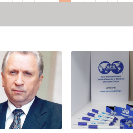
рінка
сторінка
сторінка
сторінка
сторі