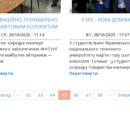
ВАЦІЙНО, ПІЗНАВАЛЬНО
У SPE - НОВА ДОМІВ
 НАФТОВИМ КОЛОРИТОМ:
ДЕНТИ КЕП В ГОСТЯХ У
СР, 29/10/2025 - 11:14
ВТ, 28/10/2025 - 17:37
ІФНТУНГ!
ня кафедра інженерії
У студентів Івано-Франківсько
много забезпечення ІФНТУНГ
національного технічного
а майбутніх айтішників —
університету нафти і газу сьо
тів
новосілля. Точніше - у студен
осередку Товариства інженері
янути
нафтовиків
Переглянути
(Society of Petroleum Engineers
ерша
Назад
Попередня
‹
Page
62
Page
63
Page
64
Поточна
65
Page
66
Page
67
Page
68
Наступна
›
Остан
Впере
орінка
сторінка
сторінка
сторінка
сторі