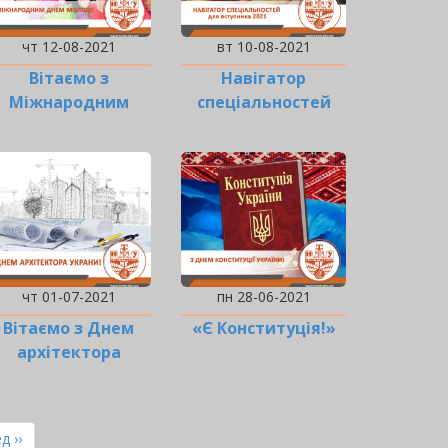
чт 12-08-2021
вт 10-08-2021
Вітаємо з
Навігатор
Міжнародним
спеціальностей
днем молоді!
ІФНТУНГ для
вступника 2021
чт 01-07-2021
пн 28-06-2021
Вітаємо з Днем
«Є Конституція!»
архітектора
України!
ння
д ››