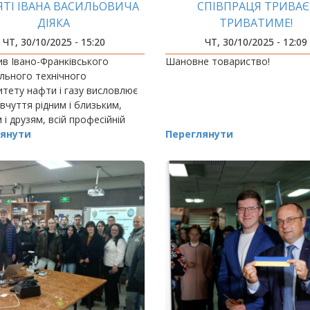
ЯТІ ІВАНА ВАСИЛЬОВИЧА
СПІВПРАЦЯ ТРИВАЄ 
ДІЯКА
ТРИВАТИМЕ!
ЧТ, 30/10/2025 - 15:20
ЧТ, 30/10/2025 - 12:09
в Івано-Франківського
Шановне товариство!
льного технічного
итету нафти і газу висловлює
івчуття рідним і близьким,
 і друзям, всій професійній
ті нафтогазового комплексу
янути
Переглянути
 з приводу смерті Діяка Івана
овича,…