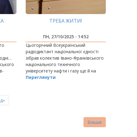
КА
ТРЕБА ЖИТИ!
ПН, 27/10/2025 - 14:52
го
Цьогорічний Всеукраїнський
радіодиктант національної єдності
годні…
зібрав колектив Івано-Франківського
тського
національного технічного
в-
університету нафти і газу ще й на
такий собі вишиванковий флеш-моб.
Переглянути
, SPE).
Авдиторія насправді святкова!
ня
д»
нка
Більше