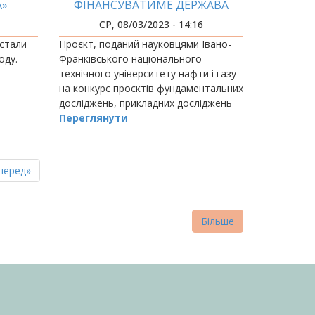
А»
ФІНАНСУВАТИМЕ ДЕРЖАВА
СР, 08/03/2023 - 14:16
 стали
Проєкт, поданий науковцями Івано-
оду.
Франківського національного
технічного університету нафти і газу
на конкурс проєктів фундаментальних
досліджень, прикладних досліджень
та науково-технічних
Переглянути
(експериментальних) розробок,
отримав високі бали та матиме…
пна
стання
перед»
нка
торінка
Більше