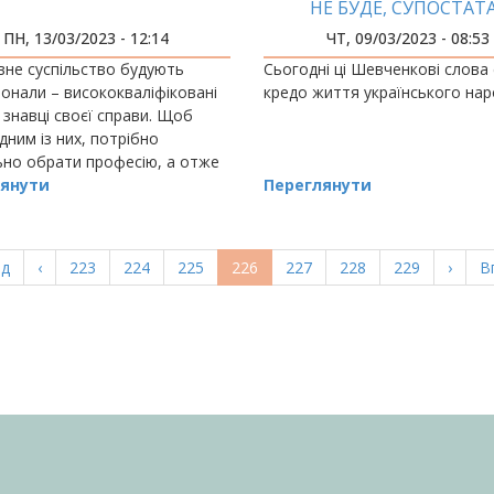
НЕ БУДЕ, СУПОСТАТ
ПН, 13/03/2023 - 12:14
ЧТ, 09/03/2023 - 08:53
не суспільство будують
Сьогодні ці Шевченкові слова
онали – висококваліфіковані
кредо життя українського нар
, знавці своєї справи. Щоб
дним із них, потрібно
но обрати професію, а отже
вий шлях, і розвиватися в ній.
янути
Переглянути
а
ад
Попередня
‹
Page
223
Page
224
Page
225
Поточна
226
Page
227
Page
228
Page
229
Насту
›
О
В
ка
сторінка
сторінка
сторі
с