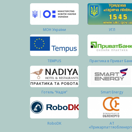
МОН України
УГЛ
TEMPUS
Практика в Приват Бан
Готель “Надія”
Smart Energy
RoboDK
АТ
«Прикарпаттяобленерг