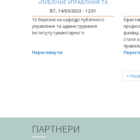
«ПУБЛІЧНЕ УПРАВЛІННЯ ТА
АДМІНІСТРУВАННЯ»
ВТ, 14/03/2023 - 12:01
10 березня на кафедрі публічного
Ефектив
управління та адміністрування
професі
Інституту гуманітарної п
фахівці
стати о
правиль
Переглянути
й життє
Перегл
РОЗБИВКА
НА
Перш
« Наз
СТОРІНКИ
сторін
ПАРТНЕРИ