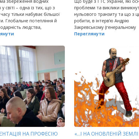
ма збереження водних
Що буде з ГТС України, які ос
 у світі – одна із тих, що з
проблеми та виклики виникнут
часу тільки набуває більшої
нульового транзиту та що з 
и. Глобальне потепління й
робити, в інтерв’ю Андрію
одарність людства,
Закревському (генеральному
ваного на споживання, а не
янути
директор
Переглянути
овлення, призводять до дедалі
екологічних…
ЄНТАЦІЯ НА ПРОФЕСІЮ
«…І НА ОНОВЛЕНІЙ ЗЕМЛІ