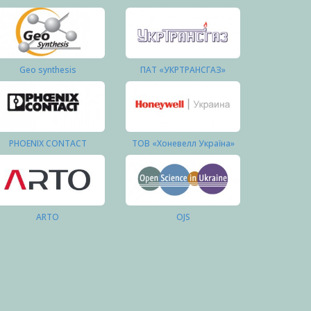
Geo synthesis
ПАТ «УКРТРАНСГАЗ»
PHOENIX CONTACT
ТОВ «Хоневелл Україна»
ARTO
OJS