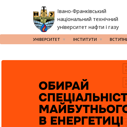
Перейти
Івано-Франківський
до
основного
національний технічний
вмісту
університет нафти і газу
УНІВЕРСИТЕТ
ІНСТИТУТИ
ВСТУПН