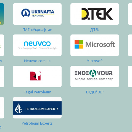
ПАТ «Укрнафта»
ДТЕК
ку
Neuvoo.com.ua
Microsoft
Regal Petroleum
ЕНДЕЙВЕР
Petroleum Experts
о»