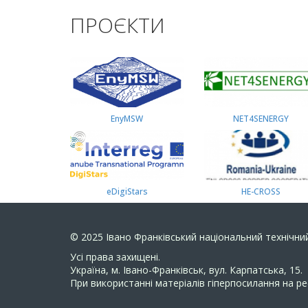
ПРОЄКТИ
EnyMSW
NET4SENERGY
eDigiStars
HE-CROSS
© 2025
Івано Франківський національний технічний
Усi права захищенi.
Україна, м. Івано-Франківськ, вул. Карпатська, 15.
При використанні матеріалів гіперпосилання на ре