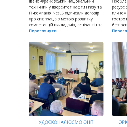
Івано-Франківський національний
Пробле
технічний університет нафти і газу та
ресурсів
ІТ-компанія NetLS підписали договір
плином 
про співпрацю з метою розвитку
гострот
компетенцій викладачів, аспірантів та
безгосп
студентів щодо викладання сучасних
Переглянути
орієнто
Перегл
технологій в ІТ галузі,
на відн
гірших 
УДОСКОНАЛЮЄМО ОНП
ОРІ