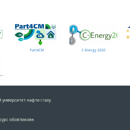
Part4СМ
C-Energy 2020
 університет нафти і газу.
сурс обов'язкове.