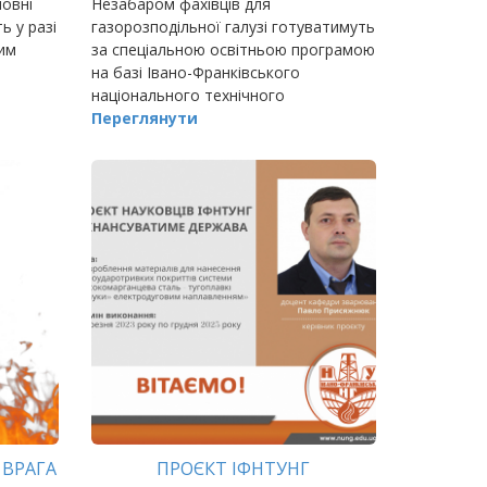
новні
Незабаром фахівців для
ь у разі
газорозподільної галузі готуватимуть
цим
за спеціальною освітньою програмою
на базі Івано-Франківського
національного технічного
університету нафти і газу.
Переглянути
 ВРАГА
ПРОЄКТ ІФНТУНГ