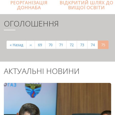
РЕОРГАНІЗАЦІЯ
ВІДКРИТИЙ ШЛЯХ ДО
ДОННАБА
ВИЩОЇ ОСВІТИ
ОГОЛОШЕННЯ
РОЗБИВКА
НА
Перша
« Назад
Попередня
‹‹
Page
69
Page
70
Page
71
Page
72
Page
73
Page
74
Поточн
75
СТОРІНКИ
сторінка
сторінка
сторінк
АКТУАЛЬНІ НОВИНИ