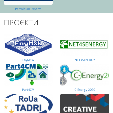
Petroleum Experts
ПРОЄКТИ
EnyMSW
NET4SENERGY
Part4СМ
C-Energy 2020