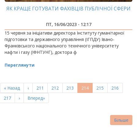
ЯК КРАЩЕ ГОТУВАТИ ФАХІВЦІВ ПУБЛІЧНОЇ СФЕРИ
ПТ, 16/06/2023 - 12:17
15 червня за ініціативи директора Інституту гуманітарної
підготовки та державного управління (ІГПДУ) Івано-
Франківського національного технічного університету
нафти і газу (ІФНТУНГ), доктора ф
Переглянути
РОЗБИВКА
НА
Перша
« Назад
Попередня
‹
Page
211
Page
212
Page
213
Поточна
214
Page
215
Page
216
СТОРІНКИ
сторінка
сторінка
сторінка
Page
217
Наступна
›
Остання
Вперед»
сторінка
сторінка
Більше