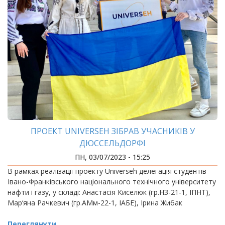
ПРОЕКТ UNIVERSEH ЗІБРАВ УЧАСНИКІВ У
ДЮССЕЛЬДОРФІ
ПН, 03/07/2023 - 15:25
В рамках реалізації проекту Universeh делегація студентів
Івано-Франківського національного технічного університету
нафти і газу, у складі: Анастасія Киселюк (гр.НЗ-21-1, ІПНТ),
Мар‘яна Рачкевич (гр.АМм-22-1, ІАБЕ), Ірина Жибак
Переглянути