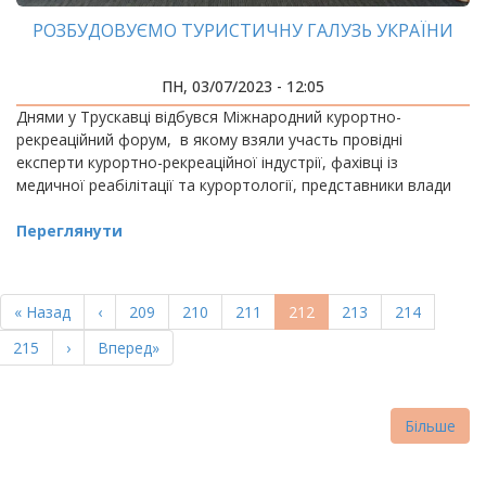
РОЗБУДОВУЄМО ТУРИСТИЧНУ ГАЛУЗЬ УКРАЇНИ
ПН, 03/07/2023 - 12:05
Днями у Трускавці відбувся Міжнародний курортно-
рекреаційний форум, в якому взяли участь провідні
експерти курортно-рекреаційної індустрії, фахівці із
медичної реабілітації та курортології, представники влади
Переглянути
РОЗБИВКА
НА
Перша
« Назад
Попередня
‹
Page
209
Page
210
Page
211
Поточна
212
Page
213
Page
214
СТОРІНКИ
сторінка
сторінка
сторінка
Page
215
Наступна
›
Остання
Вперед»
сторінка
сторінка
Більше