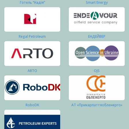
Готель “Надія”
Smart Energy
Regal Petroleum
ЕНДЕЙВЕР
ARTO
OJS
RoboDK
АТ «Прикарпаттяобленерго»