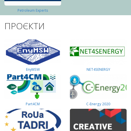
Petroleum Experts
ПРОЄКТИ
EnyMSW
NET4SENERGY
Part4СМ
C-Energy 2020