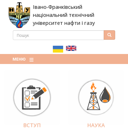
Перейти
Івано-Франківський
до
основного
національний технічний
вмісту
університет нафти і газу
ПОШУК
Пошук
ПОШУКОВА
ФОРМА
МЕНЮ
ВСТУП
НАУКА