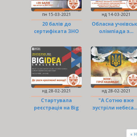
пн 15-03-2021
нд 14-03-2021
20 балів до
Обласна учнівсь
сертифіката ЗНО
олімпіада з…
дарує…
нд 28-02-2021
нд 28-02-2021
Стартувала
"А Сотню вже
реєстрація на Big
зустріли небеса..
Idea Challenge
2021!
РОЗБИВКА
НА
Пе
« 
СТОРІНКИ