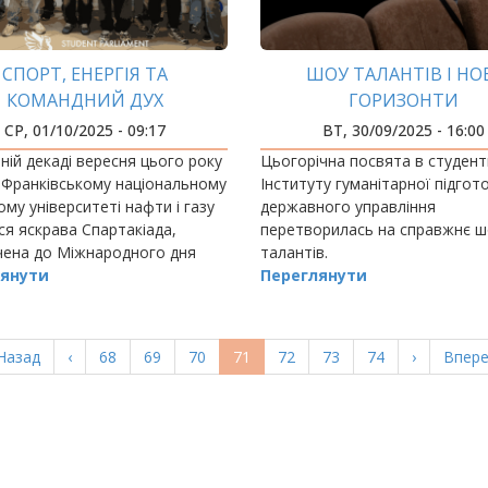
СПОРТ, ЕНЕРГІЯ ТА
ШОУ ТАЛАНТІВ І НО
КОМАНДНИЙ ДУХ
ГОРИЗОНТИ
СР, 01/10/2025 - 09:17
ВТ, 30/09/2025 - 16:00
ній декаді вересня цього року
Цьогорічна посвята в студент
-Франківському національному
Інституту гуманітарної підгот
ому університеті нафти і газу
державного управління
ся яскрава Спартакіада,
перетворилась на справжнє ш
чена до Міжнародного дня
талантів.
ського спорту.
янути
Переглянути
ерша
Назад
Попередня
‹
Page
68
Page
69
Page
70
Поточна
71
Page
72
Page
73
Page
74
Наступна
›
Остан
Впере
орінка
сторінка
сторінка
сторінка
сторі