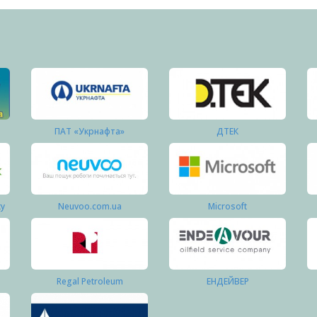
ПАТ «Укрнафта»
ДТЕК
ку
Neuvoo.com.ua
Microsoft
Regal Petroleum
ЕНДЕЙВЕР