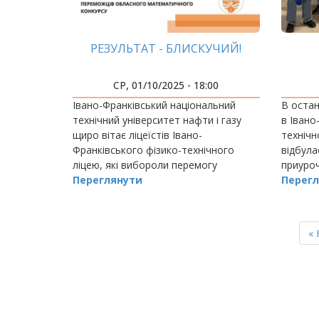
РЕЗУЛЬТАТ - БЛИСКУЧИЙ!
СР, 01/10/2025 - 18:00
Івано-Франківський національний
В остан
технічний університет нафти і газу
в Івано
щиро вітає ліцеїстів Івано-
технічн
Франківського фізико-технічного
відбула
ліцею, які вибороли перемогу
приуро
великого обласного конкурсу
Переглянути
студент
Перегл
”Математичний занзібар-2025”.
РОЗБИВКА
НА
П
« 
СТОРІНКИ
ст