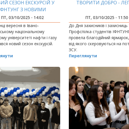
ИЙ СЕЗОН ЕКСКУРСІЙ У
ТВОРИТИ ДОБРО - ЛЕГ
ІФНТУНГ З НОВИМИ
ВРАЖЕННЯМИ
ПТ, 03/10/2025 - 14:02
ПТ, 03/10/2025 - 11:50
нці вересня в Івано-
До Дня захисників і захисниць
вському національному
Профспілка студентів ІФНТУН
ому університеті нафти і газу
провела благодійний ярмарок
вся новий сезон екскурсій.
від якого скеровуються на по
ЗСУ.
янути
Переглянути