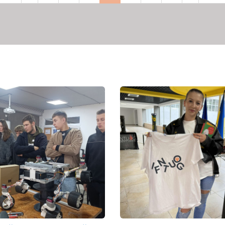
рінка
сторінка
сторінка
сторінка
сторі