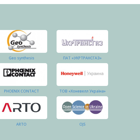
Geo synthesis
ПАТ «УКРТРАНСГАЗ»
PHOENIX CONTACT
ТОВ «Хоневелл Україна»
ARTO
OJS