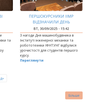
ВІ
ПЕРШОКУРСНИКИ ІІМР
ВІДЗНАЧИЛИ ДЕНЬ
МАШИНОБУДІВНИКА
ВТ, 30/09/2025 - 15:42
и
З нагоди Дня машинобудівника в
овки та
Інституті інженерної механіки та
робототехніки ІФНТУНГ відбулися
оу
урочистості для студентів першого
курсу.
Переглянути
ня
д»
нка
Більше