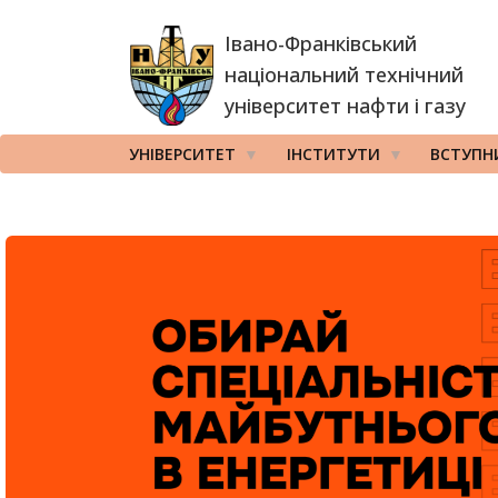
Перейти
Івано-Франківський
до
основного
національний технічний
вмісту
університет нафти і газу
УНІВЕРСИТЕТ
ІНСТИТУТИ
ВСТУПН