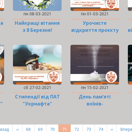
пн 08-03-2021
пн 01-03-2021
ка
Найкращі вітання
Урочисте
з 8 Березня!
відкриття проєкту
в
"Норвегія-Україна"
сб 27-02-2021
пн 15-02-2021
Стипендії від ПАТ
День пам’яті
."
"Укрнафта"
воїнів-
інтернаціоналістів
рша
Назад
Попередня
‹‹
Page
68
Page
69
Page
70
Поточна
71
Page
72
Page
73
Page
74
Наступна
››
Оста
Впере