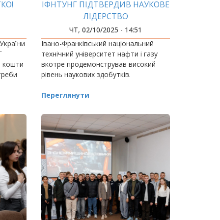
КО!
ІФНТУНГ ПІДТВЕРДИВ НАУКОВЕ
ЛІДЕРСТВО
ЧТ, 02/10/2025 - 14:51
 України
Івано-Франківський національний
Г
технічний університет нафти і газу
, кошти
вкотре продемонстрував високий
треби
рівень наукових здобутків.
Переглянути