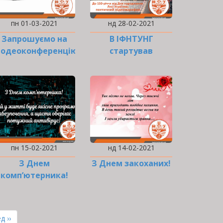
пн 01-03-2021
нд 28-02-2021
Запрошуємо на
В ІФНТУНГ
іодеоконференцію!
стартував
поетичний…
пн 15-02-2021
нд 14-02-2021
З Днем
З Днем закоханих!
комп’ютерника!
ння
д ››