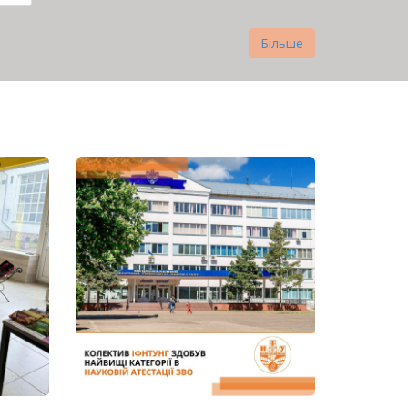
нка
Більше