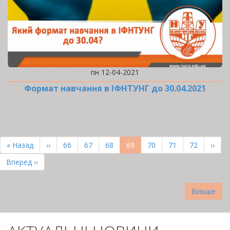
пн 12-04-2021
Формат навчання в ІФНТУНГ до 30.04.2021
РОЗБИВКА
НА
Перша
« Назад
Попередня
‹‹
Page
66
Page
67
Page
68
Поточна
69
Page
70
Page
71
Page
72
Наст
››
СТОРІНКИ
сторінка
сторінка
сторінка
сторі
Остання
Вперед ››
сторінка
Більше