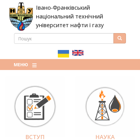
Перейти
Івано-Франківський
до
основного
національний технічний
вмісту
університет нафти і газу
ПОШУК
Пошук
ПОШУКОВА
ФОРМА
МЕНЮ
ВСТУП
НАУКА