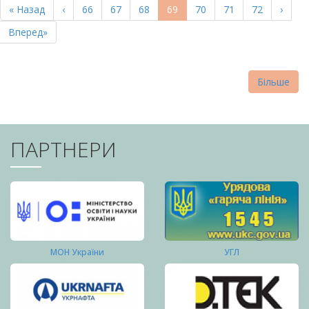
Перша
« Назад
Попередня
‹
Page
66
Page
67
Page
68
Поточна
69
Page
70
Page
71
Page
72
Насту
›
СТОРІНКИ
сторінка
сторінка
сторінка
сторі
Остання
Вперед»
сторінка
Більше
ПАРТНЕРИ
МОН України
УГЛ