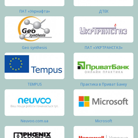
ПАТ «Укрнафта»
ДТЕК
Geo synthesis
ПАТ «УКРТРАНСГАЗ»
TEMPUS
Практика в Приват Банку
Neuvoo.com.ua
Microsoft